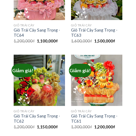
GIỎ TRÁI CÂY
GIỎ TRÁI CÂY
Giỏ Trái Cây Sang Trọng -
Giỏ Trái Cây Sang Trọng -
TC64
TC63
Giá
Giá
Giá
Giá
1,200,000
₫
1,100,000
₫
1,600,000
₫
1,500,000
₫
gốc
hiện
gốc
hiện
là:
tại
là:
tại
1,200,000₫.
là:
1,600,000₫.
là:
1,100,000₫.
1,500,000₫
Giảm giá!
Giảm giá!
GIỎ TRÁI CÂY
GIỎ TRÁI CÂY
Giỏ Trái Cây Sang Trọng -
Giỏ Trái Cây Sang Trọng -
TC62
TC61
Giá
Giá
Giá
Giá
1,200,000
₫
1,150,000
₫
1,300,000
₫
1,200,000
₫
gốc
hiện
gốc
hiện
là:
tại
là:
tại