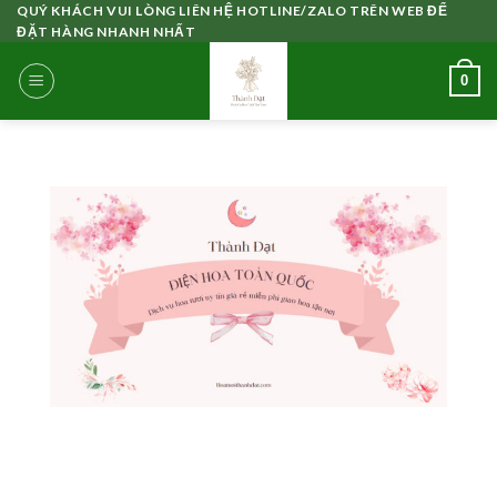
Skip
QUÝ KHÁCH VUI LÒNG LIÊN HỆ HOTLINE/ZALO TRÊN WEB ĐỂ
ĐẶT HÀNG NHANH NHẤT
to
content
0