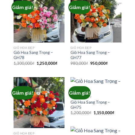
Giảm giá!
Giảm giá!
GIỎ HOA ĐẸP
GIỎ HOA ĐẸP
Giỏ Hoa Sang Trọng –
Giỏ Hoa Sang Trọng –
GH78
GH77
Giá
Giá
Giá
Giá
1,300,000
₫
1,250,000
₫
980,000
₫
950,000
₫
gốc
hiện
gốc
hiện
là:
tại
là:
tại
1,300,000₫.
là:
980,000₫.
là:
1,250,000₫.
950,000₫.
Giảm giá!
Giảm giá!
GIỎ HOA ĐẸP
Giỏ Hoa Sang Trọng –
GH75
Giá
Giá
1,200,000
₫
1,150,000
₫
gốc
hiện
là:
tại
1,200,000₫.
là:
1,150,000₫
GIỎ HOA ĐẸP