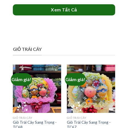
1,950,000₫.
là:
1,900,000₫.
Xem Tất Cả
GIỎ TRÁI CÂY
Giảm giá!
Giảm giá!
GIỎ TRÁI CÂY
GIỎ TRÁI CÂY
Giỏ Trái Cây Sang Trọng -
Giỏ Trái Cây Sang Trọng -
TC68
TC67