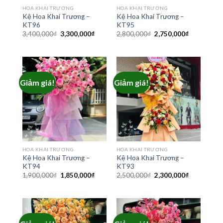
HOA KHAI TRƯƠNG
HOA KHAI TRƯƠNG
Kệ Hoa Khai Trương –
Kệ Hoa Khai Trương –
KT96
KT95
Giá
Giá
Giá
Giá
3,400,000
₫
3,300,000
₫
2,800,000
₫
2,750,000
₫
gốc
hiện
gốc
hiện
là:
tại
là:
tại
3,400,000₫.
là:
2,800,000₫.
là:
3,300,000₫.
2,750,000₫
Giảm giá!
Giảm giá!
HOA KHAI TRƯƠNG
HOA KHAI TRƯƠNG
Kệ Hoa Khai Trương –
Kệ Hoa Khai Trương –
KT94
KT93
Giá
Giá
Giá
Giá
1,900,000
₫
1,850,000
₫
2,500,000
₫
2,300,000
₫
gốc
hiện
gốc
hiện
là:
tại
là:
tại
1,900,000₫.
là:
2,500,000₫.
là:
1,850,000₫.
2,300,000₫