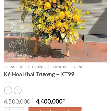
TRANG CHỦ
/
CỬA HÀNG
/
HOA KHAI TRƯƠNG
Kệ Hoa Khai Trương – KT99
Giá
Giá
4,500,000
4,400,000
₫
₫
gốc
hiện
Kệ Hoa Khai Trương - KT99 số lượng