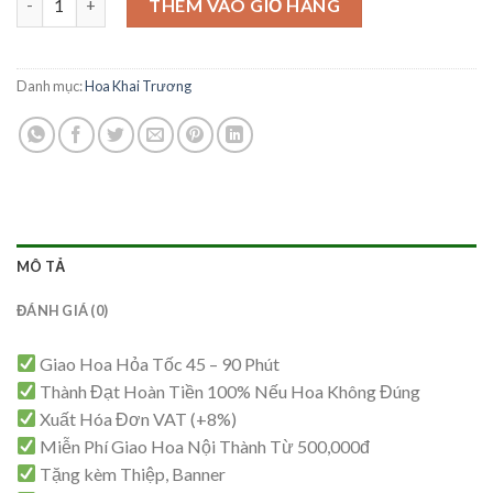
là:
tại
THÊM VÀO GIỎ HÀNG
4,500,000₫.
là:
4,400,000₫.
Danh mục:
Hoa Khai Trương
MÔ TẢ
ĐÁNH GIÁ (0)
Giao Hoa Hỏa Tốc 45 – 90 Phút
Thành Đạt Hoàn Tiền 100% Nếu Hoa Không Đúng
Xuất Hóa Đơn VAT (+8%)
Miễn Phí Giao Hoa Nội Thành Từ 500,000đ
Tặng kèm Thiệp, Banner