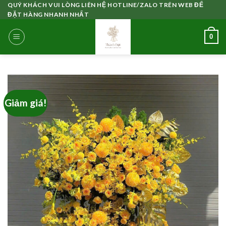
Skip
QUÝ KHÁCH VUI LÒNG LIÊN HỆ HOTLINE/ZALO TRÊN WEB ĐỂ
ĐẶT HÀNG NHANH NHẤT
to
content
0
Giảm giá!