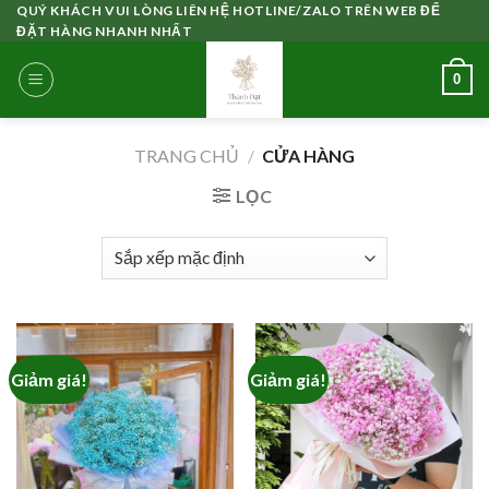
Skip
QUÝ KHÁCH VUI LÒNG LIÊN HỆ HOTLINE/ZALO TRÊN WEB ĐỂ
ĐẶT HÀNG NHANH NHẤT
to
content
0
TRANG CHỦ
/
CỬA HÀNG
LỌC
Giảm giá!
Giảm giá!