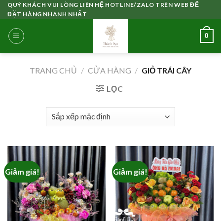
Skip
QUÝ KHÁCH VUI LÒNG LIÊN HỆ HOTLINE/ZALO TRÊN WEB ĐỂ
ĐẶT HÀNG NHANH NHẤT
to
content
0
TRANG CHỦ
/
CỬA HÀNG
/
GIỎ TRÁI CÂY
LỌC
Giảm giá!
Giảm giá!