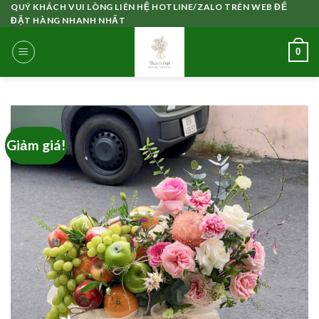
Skip
QUÝ KHÁCH VUI LÒNG LIÊN HỆ HOTLINE/ZALO TRÊN WEB ĐỂ
ĐẶT HÀNG NHANH NHẤT
to
content
0
Giảm giá!