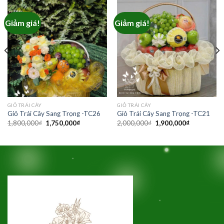
Giảm giá!
Giảm giá!
₫.
GIỎ TRÁI CÂY
GIỎ TRÁI CÂY
Giỏ Trái Cây Sang Trọng -TC26
Giỏ Trái Cây Sang Trọng -TC21
Giá
Giá
Giá
Giá
1,800,000
₫
1,750,000
₫
2,000,000
₫
1,900,000
₫
gốc
hiện
gốc
hiện
là:
tại
là:
tại
1,800,000₫.
là:
2,000,000₫.
là:
1,750,000₫.
1,900,000₫