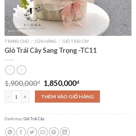
TRANG CHỦ
/
CỬA HÀNG
/
GIỎ TRÁI CÂY
Giỏ Trái Cây Sang Trọng -TC11
Giá
Giá
1,900,000
1,850,000
₫
₫
gốc
hiện
Giỏ Trái Cây Sang Trọng -TC11 số lượng
là:
tại
THÊM VÀO GIỎ HÀNG
1,900,000₫.
là:
1,850,000₫.
Danh mục:
Giỏ Trái Cây