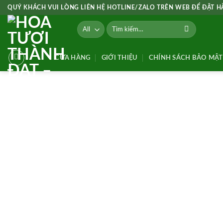
Skip
QUÝ KHÁCH VUI LÒNG LIÊN HỆ HOTLINE/ZALO TRÊN WEB ĐỂ ĐẶT 
to
Tìm
content
kiếm:
CỬA HÀNG
GIỚI THIỆU
CHÍNH SÁCH BẢO MẬT