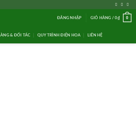
0
ĐĂNG NHẬP
GIỎ HÀNG /
0
₫
ÀNG & ĐỐI TÁC
QUY TRÌNH ĐIỆN HOA
LIÊN HỆ