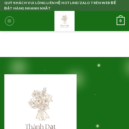
Skip
QUÝ KHÁCH VUI LÒNG LIÊN HỆ HOTLINE/ZALO TRÊN WEB ĐỂ
ĐẶT HÀNG NHANH NHẤT
to
content
0