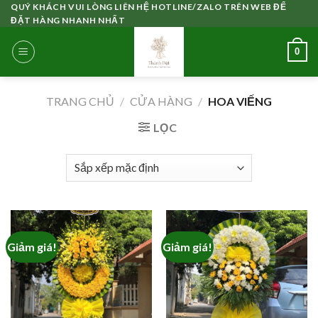
Skip
QUÝ KHÁCH VUI LÒNG LIÊN HỆ HOTLINE/ZALO TRÊN WEB ĐỂ
ĐẶT HÀNG NHANH NHẤT
to
content
0
TRANG CHỦ
/
CỬA HÀNG
/
HOA VIẾNG
LỌC
Giảm giá!
Giảm giá!