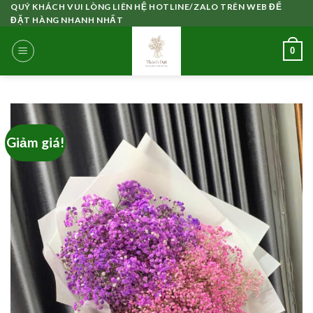
Skip
QUÝ KHÁCH VUI LÒNG LIÊN HỆ HOTLINE/ZALO TRÊN WEB ĐỂ
ĐẶT HÀNG NHANH NHẤT
to
content
0
Giảm giá!