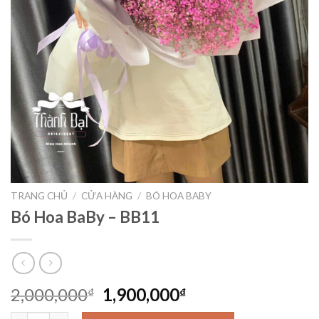
TRANG CHỦ
/
CỬA HÀNG
/
BÓ HOA BABY
Bó Hoa BaBy – BB11
Giá
Giá
2,000,000
1,900,000
₫
₫
gốc
hiện