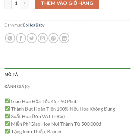
Bó Hoa BaBy - BB11 số lượng
là:
tại
THÊM VÀO GIỎ HÀNG
2,000,000₫.
là:
1,900,000₫.
Danh mục:
Bó Hoa Baby
MÔ TẢ
ĐÁNH GIÁ (0)
Giao Hoa Hỏa Tốc 45 – 90 Phút
Thành Đạt Hoàn Tiền 100% Nếu Hoa Không Đúng
Xuất Hóa Đơn VAT (+8%)
Miễn Phí Giao Hoa Nội Thành Từ 500,000đ
Tặng kèm Thiệp, Banner