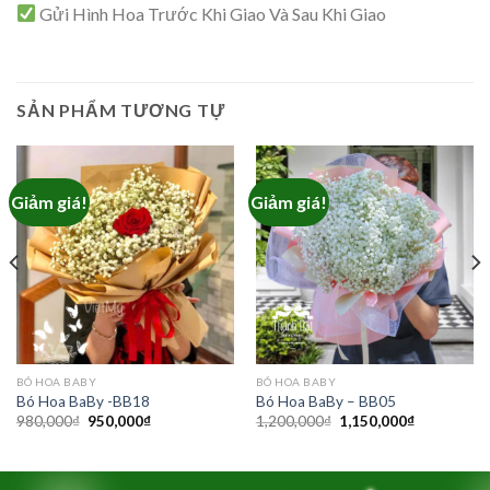
Gửi Hình Hoa Trước Khi Giao Và Sau Khi Giao
SẢN PHẨM TƯƠNG TỰ
Giảm giá!
Giảm giá!
BÓ HOA BABY
BÓ HOA BABY
Bó Hoa BaBy -BB18
Bó Hoa BaBy – BB05
Giá
Giá
Giá
Giá
980,000
₫
950,000
₫
1,200,000
₫
1,150,000
₫
gốc
hiện
gốc
hiện
là:
tại
là:
tại
980,000₫.
là:
1,200,000₫.
là:
950,000₫.
1,150,000₫