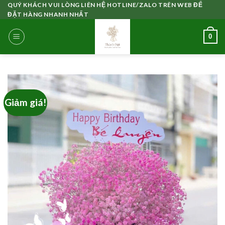
Skip
QUÝ KHÁCH VUI LÒNG LIÊN HỆ HOTLINE/ZALO TRÊN WEB ĐỂ
ĐẶT HÀNG NHANH NHẤT
to
content
0
Giảm giá!