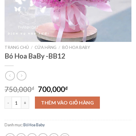
TRANG CHỦ
/
CỬA HÀNG
/
BÓ HOA BABY
Bó Hoa BaBy -BB12
Giá
Giá
750,000
700,000
₫
₫
gốc
hiện
Bó Hoa BaBy -BB12 số lượng
là:
tại
THÊM VÀO GIỎ HÀNG
750,000₫.
là:
700,000₫.
Danh mục:
Bó Hoa Baby