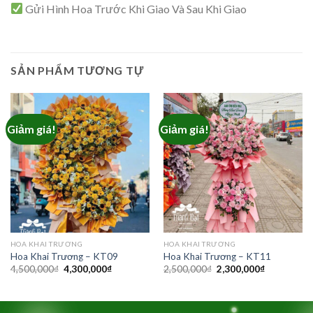
Gửi Hình Hoa Trước Khi Giao Và Sau Khi Giao
SẢN PHẨM TƯƠNG TỰ
Giảm giá!
Giảm giá!
HOA KHAI TRƯƠNG
HOA KHAI TRƯƠNG
Hoa Khai Trương – KT09
Hoa Khai Trương – KT11
Giá
Giá
Giá
Giá
4,500,000
₫
4,300,000
₫
2,500,000
₫
2,300,000
₫
gốc
hiện
gốc
hiện
là:
tại
là:
tại
4,500,000₫.
là:
2,500,000₫.
là:
4,300,000₫.
2,300,000₫