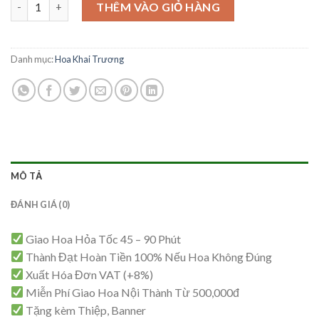
Hoa Khai Trương - KT17 số lượng
là:
tại
THÊM VÀO GIỎ HÀNG
1,600,000₫.
là:
1,550,000₫.
Danh mục:
Hoa Khai Trương
MÔ TẢ
ĐÁNH GIÁ (0)
Giao Hoa Hỏa Tốc 45 – 90 Phút
Thành Đạt Hoàn Tiền 100% Nếu Hoa Không Đúng
Xuất Hóa Đơn VAT (+8%)
Miễn Phí Giao Hoa Nội Thành Từ 500,000đ
Tặng kèm Thiệp, Banner