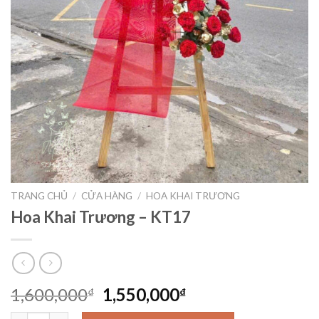
TRANG CHỦ
/
CỬA HÀNG
/
HOA KHAI TRƯƠNG
Hoa Khai Trương – KT17
Giá
Giá
1,600,000
1,550,000
₫
₫
gốc
hiện