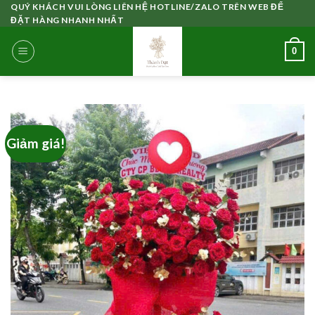
Skip
QUÝ KHÁCH VUI LÒNG LIÊN HỆ HOTLINE/ZALO TRÊN WEB ĐỂ
ĐẶT HÀNG NHANH NHẤT
to
content
0
Giảm giá!