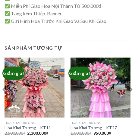
Miễn Phí Giao Hoa Nội Thành Từ 500,000đ
Tặng kèm Thiệp, Banner
Gửi Hình Hoa Trước Khi Giao Và Sau Khi Giao
SẢN PHẨM TƯƠNG TỰ
Giảm giá!
Giảm giá!
₫.
HOA KHAI TRƯƠNG
HOA KHAI TRƯƠNG
Hoa Khai Trương – KT11
Hoa Khai Trương – KT27
Giá
Giá
Giá
Giá
2,500,000
₫
2,300,000
₫
1,000,000
₫
950,000
₫