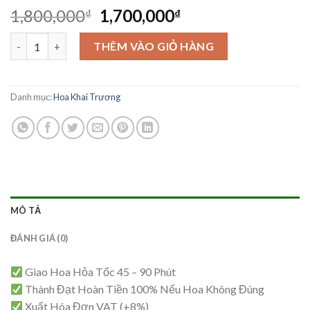
Giá
Giá
1,800,000
1,700,000
₫
₫
gốc
hiện
Hoa Khai Trương - KT06 số lượng
là:
tại
THÊM VÀO GIỎ HÀNG
1,800,000₫.
là:
1,700,000₫.
Danh mục:
Hoa Khai Trương
MÔ TẢ
ĐÁNH GIÁ (0)
Giao Hoa Hỏa Tốc 45 – 90 Phút
Thành Đạt Hoàn Tiền 100% Nếu Hoa Không Đúng
Xuất Hóa Đơn VAT (+8%)