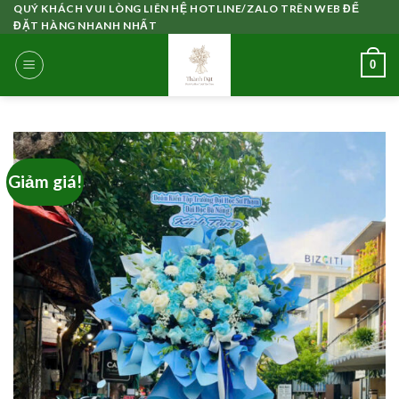
Skip
QUÝ KHÁCH VUI LÒNG LIÊN HỆ HOTLINE/ZALO TRÊN WEB ĐỂ
ĐẶT HÀNG NHANH NHẤT
to
content
0
Giảm giá!