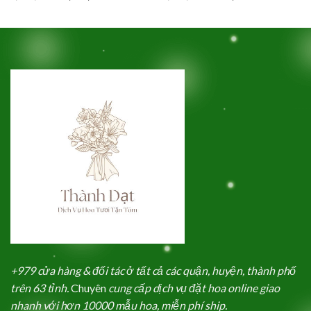
gốc
hiện
gốc
hiện
là:
tại
là:
tại
2,500,000₫.
là:
1,000,000₫.
là:
2,300,000₫.
950,000₫.
+979 cửa hàng & đối tác ở tất cả các quận, huyện, thành phố
trên 63 tỉnh.
Chuyên
cung cấp dịch vụ đặt hoa online giao
nhanh với hơn 10000 mẫu hoa, miễn phí ship.