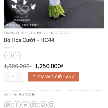
TRANG CHỦ
/
CỬA HÀNG
/
HOA CÔ DÂU
Bó Hoa Cưới – HC44
Giá
Giá
1,300,000
1,250,000
₫
₫
gốc
hiện
Bó Hoa Cưới – HC44 số lượng
là:
tại
THÊM VÀO GIỎ HÀNG
1,300,000₫.
là:
1,250,000₫.
Danh mục:
Hoa Cô Dâu