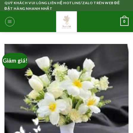
Skip
QUÝ KHÁCH VUI LÒNG LIÊN HỆ HOTLINE/ZALO TRÊN WEB ĐỂ
ĐẶT HÀNG NHANH NHẤT
to
content
0
Giảm giá!