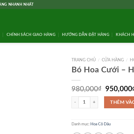
HÀNG NHANH NHẤT
CHÍNH SÁCH GIAO HÀNG
HƯỚNG DẪN ĐẶT HÀNG
KHÁCH H
TRANG CHỦ
/
CỬA HÀNG
/
H
Bó Hoa Cưới – 
Giá
980,000
₫
950,000
gốc
Bó Hoa Cưới - HC25 số lượng
là:
THÊM VÀ
980,000
Danh mục:
Hoa Cô Dâu