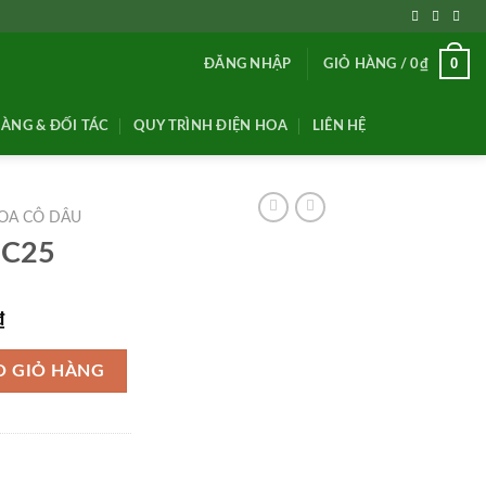
0
ĐĂNG NHẬP
GIỎ HÀNG /
0
₫
ÀNG & ĐỐI TÁC
QUY TRÌNH ĐIỆN HOA
LIÊN HỆ
OA CÔ DÂU
HC25
Giá
₫
hiện
tại
O GIỎ HÀNG
₫.
là:
950,000₫.