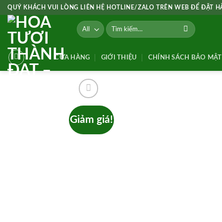
Skip
QUÝ KHÁCH VUI LÒNG LIÊN HỆ HOTLINE/ZALO TRÊN WEB ĐỂ ĐẶT 
to
Tìm
content
kiếm:
CỬA HÀNG
GIỚI THIỆU
CHÍNH SÁCH BẢO MẬT
Giảm giá!