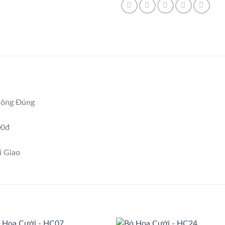
hông Đúng
00đ
i Giao