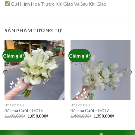
Gửi Hình Hoa Trước Khi Giao Và Sau Khi Giao
SẢN PHẨM TƯƠNG TỰ
Giảm giá!
Giảm giá!
HOA CÔ DÂU
HOA CÔ DÂU
Bó Hoa Cưới – HC15
Bó Hoa Cưới – HC17
Giá
Giá
Giá
Giá
1,100,000
₫
1,050,000
₫
1,400,000
₫
1,350,000
₫
gốc
hiện
gốc
hiện
là:
tại
là:
tại
1,100,000₫.
là:
1,400,000₫.
là:
1,050,000₫.
1,350,000₫