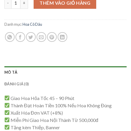
Bó Hoa Cưới - HC07 số lượng
là:
tại
THÊM VÀO GIỎ HÀNG
850,000₫.
là:
800,000₫.
Danh mục:
Hoa Cô Dâu
MÔ TẢ
ĐÁNH GIÁ (0)
Giao Hoa Hỏa Tốc 45 – 90 Phút
Thành Đạt Hoàn Tiền 100% Nếu Hoa Không Đúng
Xuất Hóa Đơn VAT (+8%)
Miễn Phí Giao Hoa Nội Thành Từ 500,000đ
Tặng kèm Thiệp, Banner