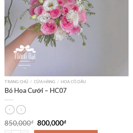
TRANG CHỦ
/
CỬA HÀNG
/
HOA CÔ DÂU
Bó Hoa Cưới – HC07
Giá
Giá
850,000
800,000
₫
₫
gốc
hiện