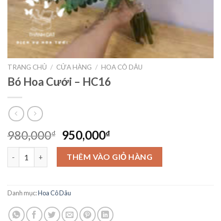
TRANG CHỦ
/
CỬA HÀNG
/
HOA CÔ DÂU
Bó Hoa Cưới – HC16
Giá
Giá
980,000
950,000
₫
₫
gốc
hiện
Bó Hoa Cưới - HC16 số lượng
là:
tại
THÊM VÀO GIỎ HÀNG
980,000₫.
là:
950,000₫.
Danh mục:
Hoa Cô Dâu