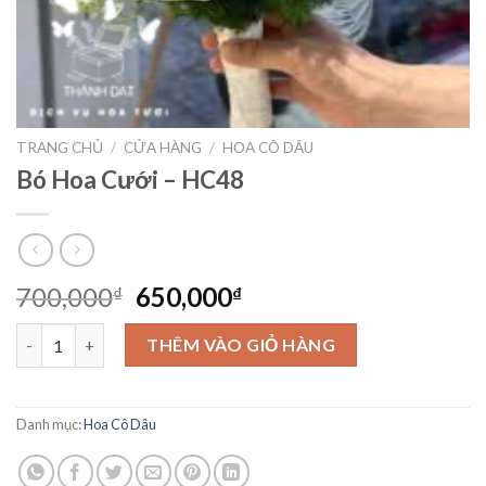
TRANG CHỦ
/
CỬA HÀNG
/
HOA CÔ DÂU
Bó Hoa Cưới – HC48
Giá
Giá
700,000
650,000
₫
₫
gốc
hiện
Bó Hoa Cưới – HC48 số lượng
là:
tại
THÊM VÀO GIỎ HÀNG
700,000₫.
là:
650,000₫.
Danh mục:
Hoa Cô Dâu