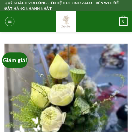
Skip
QUÝ KHÁCH VUI LÒNG LIÊN HỆ HOTLINE/ZALO TRÊN WEB ĐỂ
ĐẶT HÀNG NHANH NHẤT
to
content
0
Giảm giá!