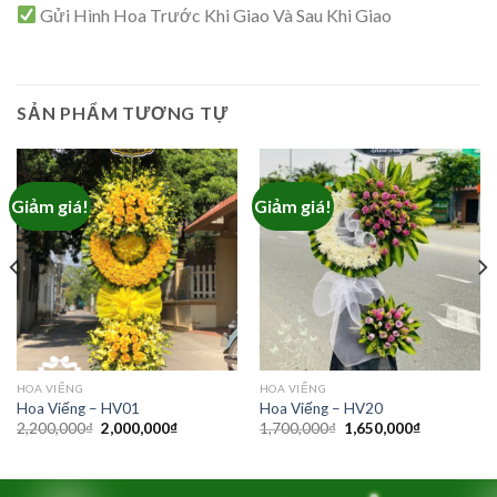
Gửi Hình Hoa Trước Khi Giao Và Sau Khi Giao
SẢN PHẨM TƯƠNG TỰ
Giảm giá!
Giảm giá!
₫.
HOA VIẾNG
HOA VIẾNG
Hoa Viếng – HV01
Hoa Viếng – HV20
Giá
Giá
Giá
Giá
2,200,000
₫
2,000,000
₫
1,700,000
₫
1,650,000
₫
gốc
hiện
gốc
hiện
là:
tại
là:
tại
2,200,000₫.
là:
1,700,000₫.
là:
2,000,000₫.
1,650,000₫