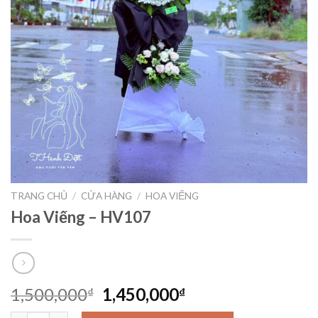
TRANG CHỦ
/
CỬA HÀNG
/
HOA VIẾNG
Hoa Viếng – HV107
Giá
Giá
1,500,000
1,450,000
₫
₫
gốc
hiện