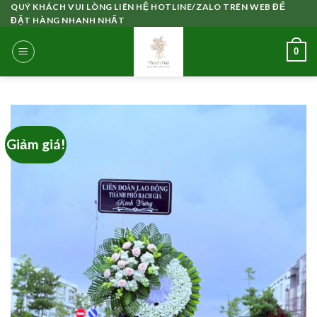
Skip
QUÝ KHÁCH VUI LÒNG LIÊN HỆ HOTLINE/ZALO TRÊN WEB ĐỂ
ĐẶT HÀNG NHANH NHẤT
to
content
0
Giảm giá!