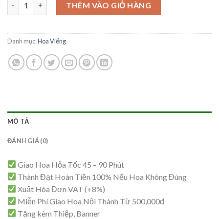
Hoa Viếng - HV107 số lượng
là:
tại
THÊM VÀO GIỎ HÀNG
1,500,000₫.
là:
1,450,000₫.
Danh mục:
Hoa Viếng
MÔ TẢ
ĐÁNH GIÁ (0)
Giao Hoa Hỏa Tốc 45 – 90 Phút
Thành Đạt Hoàn Tiền 100% Nếu Hoa Không Đúng
Xuất Hóa Đơn VAT (+8%)
Miễn Phí Giao Hoa Nội Thành Từ 500,000đ
Tặng kèm Thiệp, Banner