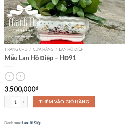
TRANG CHỦ
/
CỬA HÀNG
/
LAN HỒ ĐIỆP
Mẫu Lan Hồ Điệp – HĐ91
3,500,000
₫
Mẫu Lan Hồ Điệp – HĐ91 số lượng
THÊM VÀO GIỎ HÀNG
Danh mục:
Lan Hồ Điệp