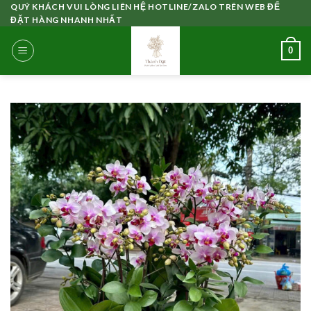
Skip
QUÝ KHÁCH VUI LÒNG LIÊN HỆ HOTLINE/ZALO TRÊN WEB ĐỂ
ĐẶT HÀNG NHANH NHẤT
to
content
0