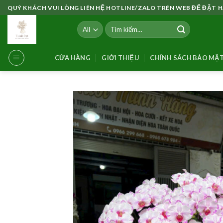
Skip
QUÝ KHÁCH VUI LÒNG LIÊN HỆ HOTLINE/ZALO TRÊN WEB ĐỂ ĐẶT
to
Tìm
content
kiếm:
CỬA HÀNG
GIỚI THIỆU
CHÍNH SÁCH BẢO MẬ