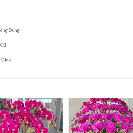
hông Đúng
00đ
i Giao