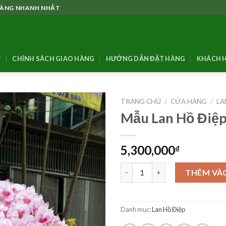
 HÀNG NHANH NHẤT
T
CHÍNH SÁCH GIAO HÀNG
HƯỚNG DẪN ĐẶT HÀNG
KHÁCH H
TRANG CHỦ
/
CỬA HÀNG
/
LA
Mẫu Lan Hồ Điệ
5,300,000
₫
Mẫu Lan Hồ Điệp – HĐ92 số lư
THÊM VÀ
Danh mục:
Lan Hồ Điệp