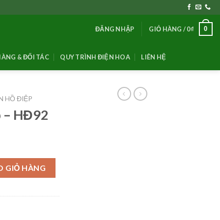
0
ĐĂNG NHẬP
GIỎ HÀNG /
0
₫
ÀNG & ĐỐI TÁC
QUY TRÌNH ĐIỆN HOA
LIÊN HỆ
N HỒ ĐIỆP
p – HĐ92
ợng
O GIỎ HÀNG