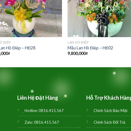
Ồ ĐIỆP
LAN HỒ ĐIỆP
Lan Hồ Điệp – HĐ28
Mẫu Lan Hồ Điệp – HĐ02
,000
₫
9,800,000
₫
Liên Hệ Đặt Hàng
Hỗ Trợ Khách Hàn
Hotline:
0816.415.567
Chính Sách Bảo Mật
Zalo:
0816.415.567
Chính Sách Đổi Trả