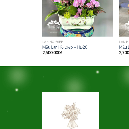
LAN HỒ ĐIỆP
LAN H
– HĐ01
Mẫu Lan Hồ Điệp – HĐ20
Mẫu 
2,500,000
₫
2,700