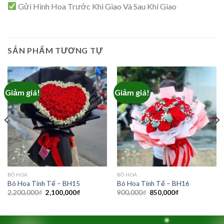
Gửi Hình Hoa Trước Khi Giao Và Sau Khi Giao
SẢN PHẨM TƯƠNG TỰ
Giảm giá!
Giảm giá!
BÓ HOA
BÓ HOA
Bó Hoa Tinh Tế – BH15
Bó Hoa Tinh Tế – BH16
Giá
Giá
Giá
Giá
2,200,000
₫
2,100,000
₫
900,000
₫
850,000
₫
gốc
hiện
gốc
hiện
là:
tại
là:
tại
2,200,000₫.
là:
900,000₫.
là:
2,100,000₫.
850,000₫.