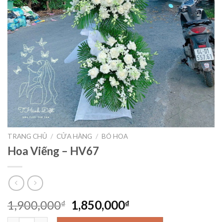
TRANG CHỦ
/
CỬA HÀNG
/
BÓ HOA
Hoa Viếng – HV67
Giá
Giá
1,900,000
1,850,000
₫
₫
gốc
hiện