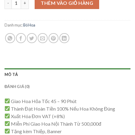
Hoa Viếng - HV67 số lượng
là:
tại
THÊM VÀO GIỎ HÀNG
1,900,000₫.
là:
1,850,000₫.
Danh mục:
Bó Hoa
MÔ TẢ
ĐÁNH GIÁ (0)
Giao Hoa Hỏa Tốc 45 – 90 Phút
Thành Đạt Hoàn Tiền 100% Nếu Hoa Không Đúng
Xuất Hóa Đơn VAT (+8%)
Miễn Phí Giao Hoa Nội Thành Từ 500,000đ
Tặng kèm Thiệp, Banner