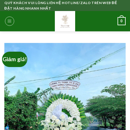
Skip
QUÝ KHÁCH VUI LÒNG LIÊN HỆ HOTLINE/ZALO TRÊN WEB ĐỂ
ĐẶT HÀNG NHANH NHẤT
to
content
0
Giảm giá!