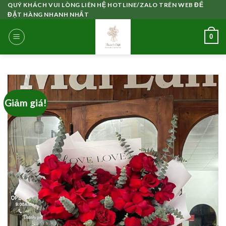
Skip
QUÝ KHÁCH VUI LÒNG LIÊN HỆ HOTLINE/ZALO TRÊN WEB ĐỂ
ĐẶT HÀNG NHANH NHẤT
to
content
0
Giảm giá!