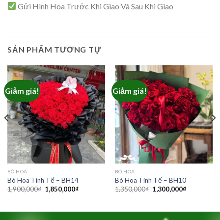
Gửi Hình Hoa Trước Khi Giao Và Sau Khi Giao
SẢN PHẨM TƯƠNG TỰ
Giảm giá!
Giảm giá!
BÓ HOA
BÓ HOA
Bó Hoa Tinh Tế – BH14
Bó Hoa Tinh Tế – BH10
Giá
Giá
Giá
Giá
1,900,000
₫
1,850,000
₫
1,350,000
₫
1,300,000
₫
gốc
hiện
gốc
hiện
là:
tại
là:
tại
1,900,000₫.
là:
1,350,000₫.
là:
₫.
1,850,000₫.
1,300,000₫