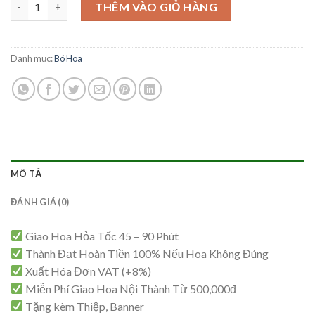
Bó Hoa Tinh Tế - BH26 số lượng
là:
tại
THÊM VÀO GIỎ HÀNG
1,000,000₫.
là:
950,000₫.
Danh mục:
Bó Hoa
MÔ TẢ
ĐÁNH GIÁ (0)
Giao Hoa Hỏa Tốc 45 – 90 Phút
Thành Đạt Hoàn Tiền 100% Nếu Hoa Không Đúng
Xuất Hóa Đơn VAT (+8%)
Miễn Phí Giao Hoa Nội Thành Từ 500,000đ
Tặng kèm Thiệp, Banner