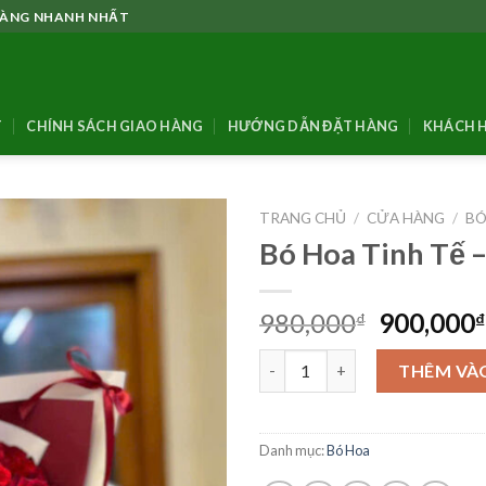
 HÀNG NHANH NHẤT
T
CHÍNH SÁCH GIAO HÀNG
HƯỚNG DẪN ĐẶT HÀNG
KHÁCH H
TRANG CHỦ
/
CỬA HÀNG
/
BÓ
Bó Hoa Tinh Tế 
Giá
980,000
900,000
₫
₫
gốc
Bó Hoa Tinh Tế - BH09 số lượn
là:
THÊM VÀ
980,000₫
Danh mục:
Bó Hoa