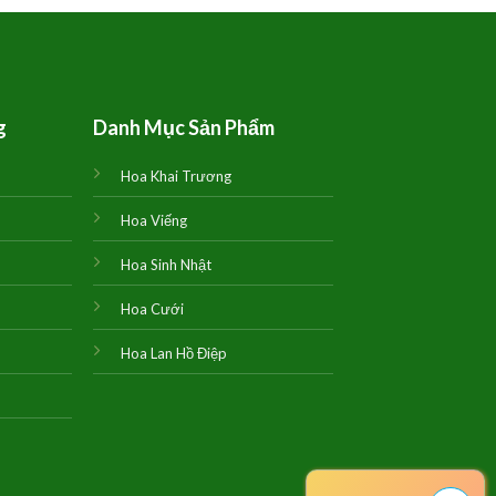
900,000₫.
là:
880,000₫.
g
Danh Mục Sản Phẩm
Hoa Khai Trương
Hoa Viếng
Hoa Sinh Nhật
Hoa Cưới
Hoa Lan Hồ Điệp