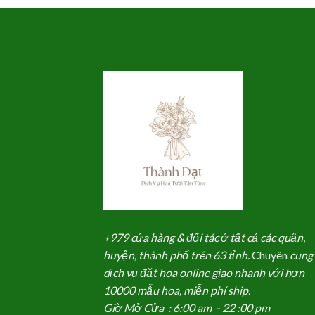
.
là:
900,000₫.
là:
700,000₫.
850,000₫.
+979 cửa hàng & đối tác ở tất cả các quận,
huyện, thành phố trên 63 tỉnh.
Chuyên
cung
dịch vụ đặt hoa online giao nhanh với hơn
10000 mẫu hoa, miễn phí ship.
Giờ Mở Cửa : 6:00 am - 22 :00 pm