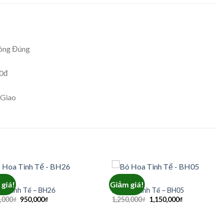
ông Đúng
00đ
 Giao
OA
BÓ HOA
giá!
Giảm giá!
oa Tinh Tế – BH26
Bó Hoa Tinh Tế – BH05
Giá
Giá
Giá
Giá
,000
₫
950,000
₫
1,250,000
₫
1,150,000
₫
gốc
hiện
gốc
hiện
là:
tại
là:
tại