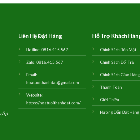
1,000,000₫.
là:
1,250,000₫.
là:
950,000₫.
1,150,000₫.
Liên Hệ Đặt Hàng
Hỗ Trợ Khách Hàn
Hotline:
0816.415.567
Chính Sách Bảo Mật
Zalo:
0816.415.567
Chính Sách Đổi Trả
Email:
Chính Sách Giao Hàng
hoatuoithanhdat@gmail.com
Thanh Toán
Website:
Giới Thiệu
https://hoatuoithanhdat.com/
Hướng Dẫn Đặt Hàng
 cấp