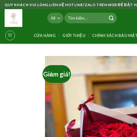
Skip
QUÝ KHÁCH VUI LÒNG LIÊN HỆ HOTLINE/ZALO TRÊN WEB ĐỂ ĐẶT
to
Tìm
content
kiếm:
CỬA HÀNG
GIỚI THIỆU
CHÍNH SÁCH BẢO MẬ
Giảm giá!