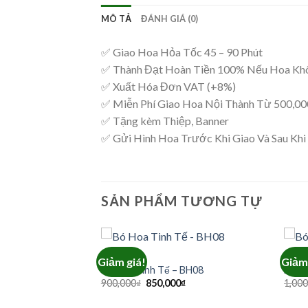
MÔ TẢ
ĐÁNH GIÁ (0)
✅ Giao Hoa Hỏa Tốc 45 – 90 Phút
✅ Thành Đạt Hoàn Tiền 100% Nếu Hoa Kh
✅ Xuất Hóa Đơn VAT (+8%)
✅ Miễn Phí Giao Hoa Nội Thành Từ 500,0
✅ Tặng kèm Thiệp, Banner
✅ Gửi Hình Hoa Trước Khi Giao Và Sau Khi
SẢN PHẨM TƯƠNG TỰ
BÓ HOA
BÓ H
Giảm giá!
Giảm 
 BH24
Bó Hoa Tinh Tế – BH08
Bó H
Giá
Giá
Giá
₫
900,000
₫
850,000
₫
1,000
hiện
gốc
hiện
tại
là:
tại