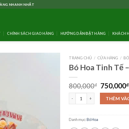
 HÀNG NHANH NHẤT
T
CHÍNH SÁCH GIAO HÀNG
HƯỚNG DẪN ĐẶT HÀNG
KHÁCH H
TRANG CHỦ
/
CỬA HÀNG
/
BÓ
Bó Hoa Tinh Tế 
Giá
800,000
750,000
₫
₫
gốc
Bó Hoa Tinh Tế - BH28 số lượn
là:
THÊM VÀ
800,000₫
Danh mục:
Bó Hoa