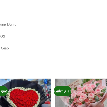
hông Đúng
00đ
i Giao
giá!
Giảm giá!