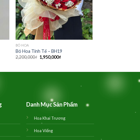
BÓ HOA
Bó Hoa Tinh Tế – BH19
Giá
Giá
2,200,000
₫
1,950,000
₫
gốc
hiện
là:
tại
2,200,000₫.
là:
1,950,000₫.
g
Danh Mục Sản Phẩm
Hoa Khai Trương
Hoa Viếng