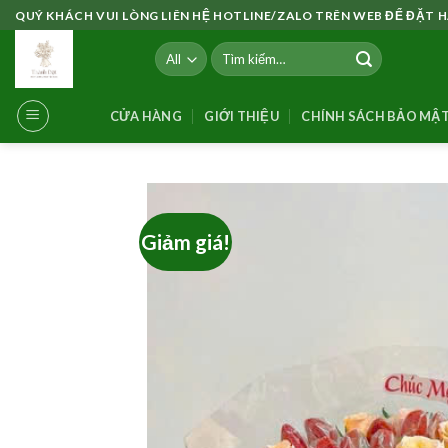
Skip
QUÝ KHÁCH VUI LÒNG LIÊN HỆ HOTLINE/ZALO TRÊN WEB ĐỂ ĐẶT
to
Tìm
content
kiếm:
CỬA HÀNG
GIỚI THIỆU
CHÍNH SÁCH BẢO MẬ
Giảm giá!