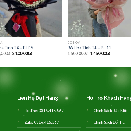
OA
BÓ HOA
oa Tinh Tế – BH15
Bó Hoa Tinh Tế – BH11
Giá
Giá
Giá
Giá
,000
₫
2,100,000
₫
1,500,000
₫
1,450,000
₫
gốc
hiện
gốc
hiện
là:
tại
là:
tại
2,200,000₫.
là:
1,500,000₫.
là:
2,100,000₫.
1,450,000₫.
Liên Hệ Đặt Hàng
Hỗ Trợ Khách Hàn
Hotline:
0816.415.567
Chính Sách Bảo Mật
Zalo:
0816.415.567
Chính Sách Đổi Trả