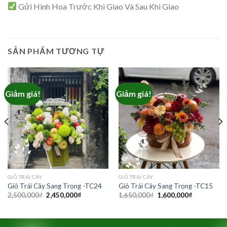
Gửi Hình Hoa Trước Khi Giao Và Sau Khi Giao
SẢN PHẨM TƯƠNG TỰ
Giảm giá!
Giảm giá!
GIỎ TRÁI CÂY
GIỎ TRÁI CÂY
Giỏ Trái Cây Sang Trọng -TC24
Giỏ Trái Cây Sang Trọng -TC15
Giá
Giá
Giá
Giá
2,500,000
₫
2,450,000
₫
1,650,000
₫
1,600,000
₫
gốc
hiện
gốc
hiện
là:
tại
là:
tại
2,500,000₫.
là:
1,650,000₫.
là:
₫.
2,450,000₫.
1,600,000₫