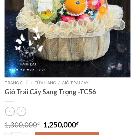
TRANG CHỦ
/
CỬA HÀNG
/
GIỎ TRÁI CÂY
Giỏ Trái Cây Sang Trọng -TC56
Giá
Giá
1,300,000
1,250,000
₫
₫
gốc
hiện