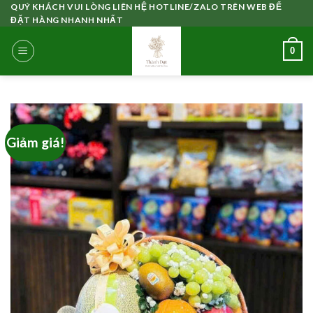
Skip
QUÝ KHÁCH VUI LÒNG LIÊN HỆ HOTLINE/ZALO TRÊN WEB ĐỂ
ĐẶT HÀNG NHANH NHẤT
to
content
0
Giảm giá!