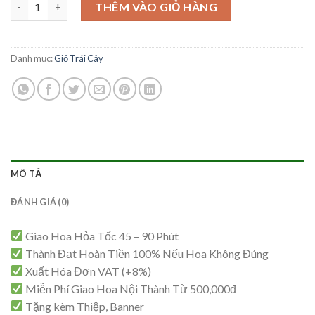
Giỏ Trái Cây Sang Trọng -TC56 số lượng
là:
tại
THÊM VÀO GIỎ HÀNG
1,300,000₫.
là:
1,250,000₫.
Danh mục:
Giỏ Trái Cây
MÔ TẢ
ĐÁNH GIÁ (0)
Giao Hoa Hỏa Tốc 45 – 90 Phút
Thành Đạt Hoàn Tiền 100% Nếu Hoa Không Đúng
Xuất Hóa Đơn VAT (+8%)
Miễn Phí Giao Hoa Nội Thành Từ 500,000đ
Tặng kèm Thiệp, Banner