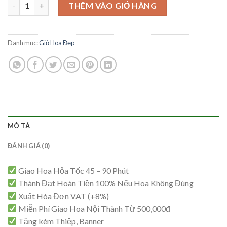
Giỏ Hoa Sang Trọng – GH76 số lượng
là:
tại
THÊM VÀO GIỎ HÀNG
980,000₫.
là:
950,000₫.
Danh mục:
Giỏ Hoa Đẹp
MÔ TẢ
ĐÁNH GIÁ (0)
Giao Hoa Hỏa Tốc 45 – 90 Phút
Thành Đạt Hoàn Tiền 100% Nếu Hoa Không Đúng
Xuất Hóa Đơn VAT (+8%)
Miễn Phí Giao Hoa Nội Thành Từ 500,000đ
Tặng kèm Thiệp, Banner