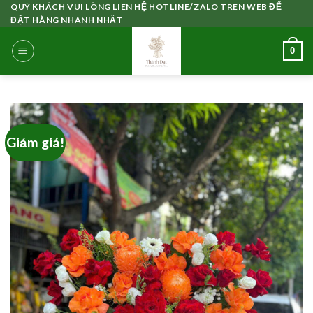
Skip
QUÝ KHÁCH VUI LÒNG LIÊN HỆ HOTLINE/ZALO TRÊN WEB ĐỂ
ĐẶT HÀNG NHANH NHẤT
to
content
0
Giảm giá!