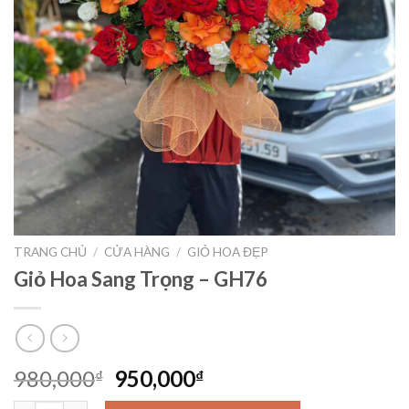
TRANG CHỦ
/
CỬA HÀNG
/
GIỎ HOA ĐẸP
Giỏ Hoa Sang Trọng – GH76
Giá
Giá
980,000
950,000
₫
₫
gốc
hiện