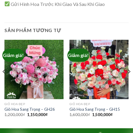
Gửi Hình Hoa Trước Khi Giao Và Sau Khi Giao
SẢN PHẨM TƯƠNG TỰ
Giảm giá!
Giảm giá!
GIỎ HOA ĐẸP
GIỎ HOA ĐẸP
Giỏ Hoa Sang Trọng – GH26
Giỏ Hoa Sang Trọng – GH15
Giá
Giá
Giá
Giá
1,200,000
₫
1,150,000
₫
1,600,000
₫
1,500,000
₫
gốc
hiện
gốc
hiện
là:
tại
là:
tại
1,200,000₫.
là:
1,600,000₫.
là:
₫.
1,150,000₫.
1,500,000₫