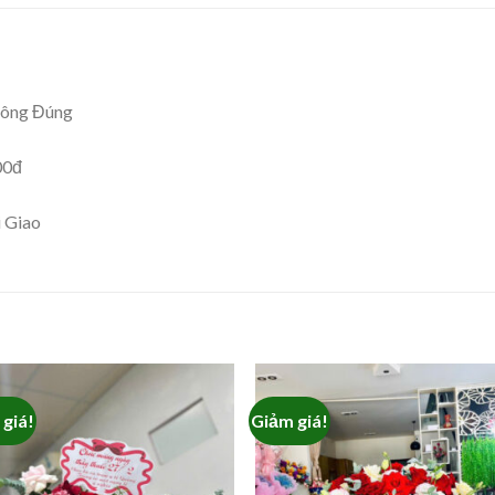
hông Đúng
00đ
i Giao
giá!
Giảm giá!