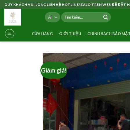
Skip
QUÝ KHÁCH VUI LÒNG LIÊN HỆ HOTLINE/ZALO TRÊN WEB ĐỂ ĐẶT
to
Tìm
content
kiếm:
CỬA HÀNG
GIỚI THIỆU
CHÍNH SÁCH BẢO MẬ
Giảm giá!