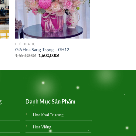
GIỎ HOA ĐẸP
Giỏ Hoa Sang Trọng – GH12
Giá
Giá
1,650,000
₫
1,600,000
₫
gốc
hiện
là:
tại
1,650,000₫.
là:
1,600,000₫.
g
Danh Mục Sản Phẩm
Hoa Khai Trương
Hoa Viếng