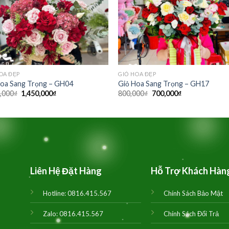
OA ĐẸP
GIỎ HOA ĐẸP
Hoa Sang Trọng – GH04
Giỏ Hoa Sang Trọng – GH17
Giá
Giá
Giá
Giá
,000
₫
1,450,000
₫
800,000
₫
700,000
₫
gốc
hiện
gốc
hiện
là:
tại
là:
tại
1,500,000₫.
là:
800,000₫.
là:
1,450,000₫.
700,000₫.
Liên Hệ Đặt Hàng
Hỗ Trợ Khách Hàn
Hotline:
0816.415.567
Chính Sách Bảo Mật
Zalo:
0816.415.567
Chính Sách Đổi Trả