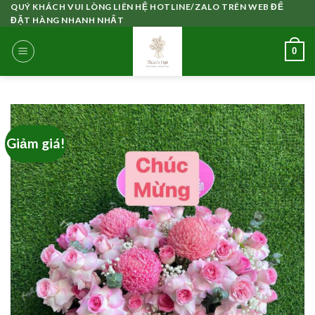
Skip
QUÝ KHÁCH VUI LÒNG LIÊN HỆ HOTLINE/ZALO TRÊN WEB ĐỂ
ĐẶT HÀNG NHANH NHẤT
to
content
0
Giảm giá!