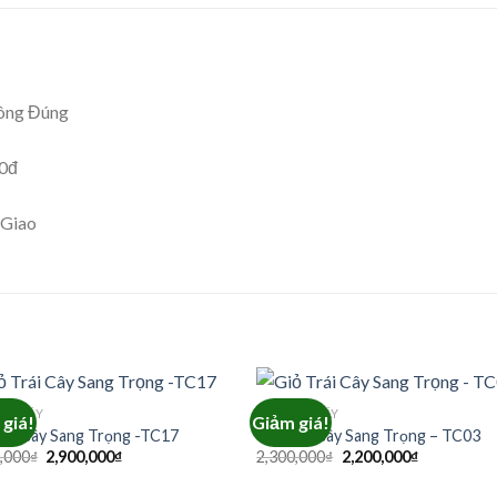
ông Đúng
00đ
 Giao
RÁI CÂY
GIỎ TRÁI CÂY
giá!
Giảm giá!
rái Cây Sang Trọng -TC17
Giỏ Trái Cây Sang Trọng – TC03
Giá
Giá
Giá
Giá
,000
₫
2,900,000
₫
2,300,000
₫
2,200,000
₫
gốc
hiện
gốc
hiện
là:
tại
là:
tại