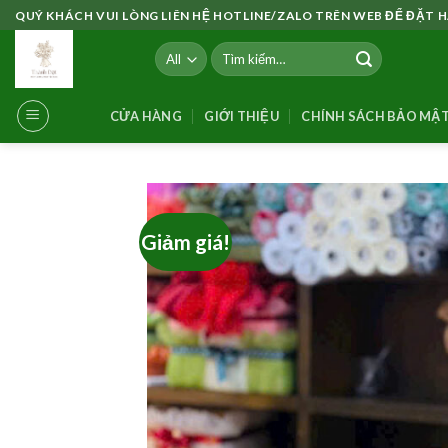
Skip
QUÝ KHÁCH VUI LÒNG LIÊN HỆ HOTLINE/ZALO TRÊN WEB ĐỂ ĐẶT
to
Tìm
content
kiếm:
CỬA HÀNG
GIỚI THIỆU
CHÍNH SÁCH BẢO MẬ
Giảm giá!