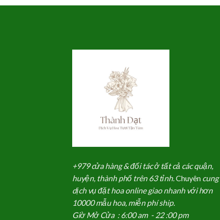
2,000,000₫.
là:
1,900,000₫.
+979 cửa hàng & đối tác ở tất cả các quận,
huyện, thành phố trên 63 tỉnh.
Chuyên
cung
dịch vụ đặt hoa online giao nhanh với hơn
10000 mẫu hoa, miễn phí ship.
Giờ Mở Cửa : 6:00 am - 22 :00 pm