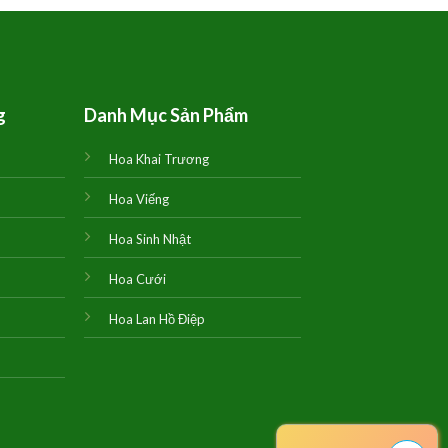
1,300,000₫.
là:
1,350,00
1,200,000₫.
g
Danh Mục Sản Phẩm
Hoa Khai Trương
Hoa Viếng
Hoa Sinh Nhật
Hoa Cưới
Hoa Lan Hồ Điệp