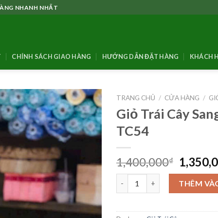
 HÀNG NHANH NHẤT
T
CHÍNH SÁCH GIAO HÀNG
HƯỚNG DẪN ĐẶT HÀNG
KHÁCH H
TRANG CHỦ
/
CỬA HÀNG
/
GI
Giỏ Trái Cây San
TC54
Giá
1,400,000
1,350,
₫
gốc
Giỏ Trái Cây Sang Trọng -TC54
là:
THÊM VÀ
1,400,0