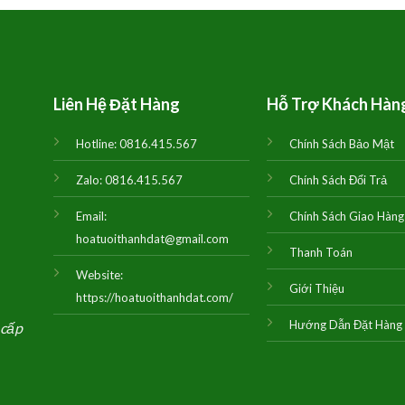
3,000,000₫.
là:
2,300,000₫.
là:
2,900,000₫.
2,200,000₫.
Liên Hệ Đặt Hàng
Hỗ Trợ Khách Hàn
Hotline:
0816.415.567
Chính Sách Bảo Mật
Zalo:
0816.415.567
Chính Sách Đổi Trả
Email:
Chính Sách Giao Hàng
hoatuoithanhdat@gmail.com
Thanh Toán
Website:
Giới Thiệu
https://hoatuoithanhdat.com/
Hướng Dẫn Đặt Hàng
 cấp