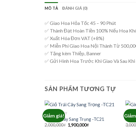
MÔ TẢ
ĐÁNH GIÁ (0)
✅ Giao Hoa Hỏa Tốc 45 – 90 Phút
✅ Thành Đạt Hoàn Tiền 100% Nếu Hoa Kh
✅ Xuất Hóa Đơn VAT (+8%)
✅ Miễn Phí Giao Hoa Nội Thành Từ 500,0
✅ Tặng kèm Thiệp, Banner
✅ Gửi Hình Hoa Trước Khi Giao Và Sau Khi
SẢN PHẨM TƯƠNG TỰ
GIỎ TRÁI CÂY
GIỎ T
Giảm giá!
Giảm 
Giỏ Trái Cây Sang Trọng -TC21
Giỏ T
Giá
Giá
2,000,000
₫
1,900,000
₫
3,000
gốc
hiện
là:
tại