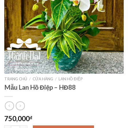
TRANG CHỦ
/
CỬA HÀNG
/
LAN HỒ ĐIỆP
Mẫu Lan Hồ Điệp – HĐ88
750,000
₫