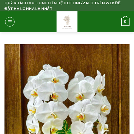
Skip
QUÝ KHÁCH VUI LÒNG LIÊN HỆ HOTLINE/ZALO TRÊN WEB ĐỂ
ĐẶT HÀNG NHANH NHẤT
to
content
0