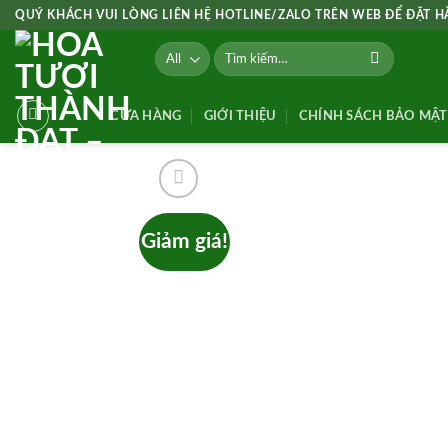
Skip
QUÝ KHÁCH VUI LÒNG LIÊN HỆ HOTLINE/ZALO TRÊN WEB ĐỂ ĐẶT 
to
Tìm
content
kiếm:
CỬA HÀNG
GIỚI THIỆU
CHÍNH SÁCH BẢO MẬT
Giảm giá!