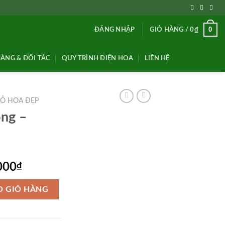
0
ĐĂNG NHẬP
GIỎ HÀNG /
0
₫
ÀNG & ĐỐI TÁC
QUY TRÌNH ĐIỆN HOA
LIÊN HỆ
IỎ HOA ĐẸP
ọng –
Giá
000
₫
hiện
ợng
tại
O GIỎ HÀNG
000₫.
là:
1,750,000₫.