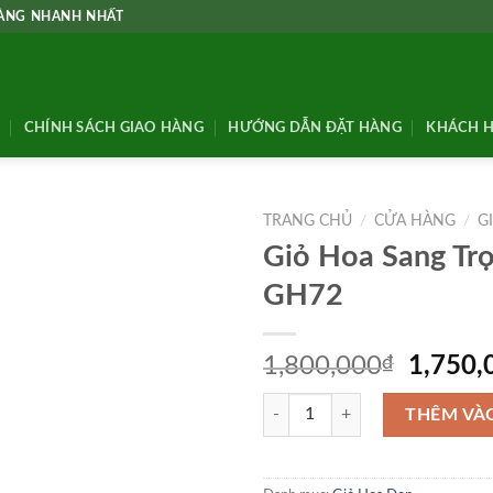
HÀNG NHANH NHẤT
CHÍNH SÁCH GIAO HÀNG
HƯỚNG DẪN ĐẶT HÀNG
KHÁCH H
TRANG CHỦ
/
CỬA HÀNG
/
G
Giỏ Hoa Sang Tr
GH72
Giá
1,800,000
₫
1,750,
gốc
Giỏ Hoa Sang Trọng – GH72 số lư
là:
THÊM VÀ
1,800,