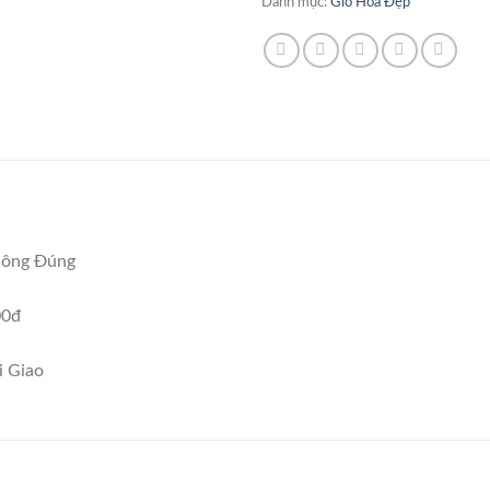
Danh mục:
Giỏ Hoa Đẹp
hông Đúng
00đ
i Giao