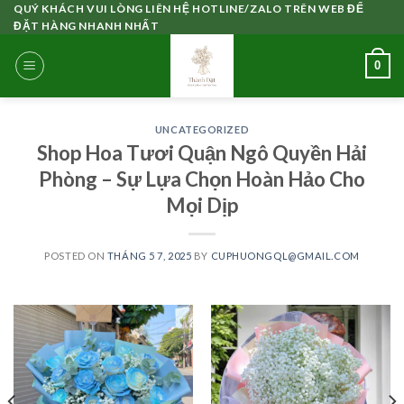
Skip
QUÝ KHÁCH VUI LÒNG LIÊN HỆ HOTLINE/ZALO TRÊN WEB ĐỂ
ĐẶT HÀNG NHANH NHẤT
to
content
0
UNCATEGORIZED
Shop Hoa Tươi Quận Ngô Quyền Hải
Phòng – Sự Lựa Chọn Hoàn Hảo Cho
Mọi Dịp
POSTED ON
THÁNG 5 7, 2025
BY
CUPHUONGQL@GMAIL.COM