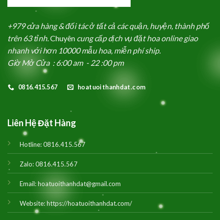
+979 cửa hàng & đối tác ở tất cả các quận, huyện, thành phố
trên 63 tỉnh.
Chuyên
cung cấp dịch vụ đặt hoa online giao
nhanh với hơn 10000 mẫu hoa, miễn phí ship.
Giờ Mở Cửa : 6:00 am - 22 :00 pm
0816.415.567
hoatuoithanhdat.com
Liên Hệ Đặt Hàng
Hotline:
0816.415.567
Zalo:
0816.415.567
Email:
hoatuoithanhdat@gmail.com
Website:
https://hoatuoithanhdat.com/