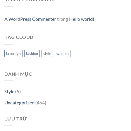
A WordPress Commenter
trong
Hello world!
TAG CLOUD
brooklyn
fashion
style
women
DANH MỤC
Style
(5)
Uncategorized
(464)
LƯU TRỮ