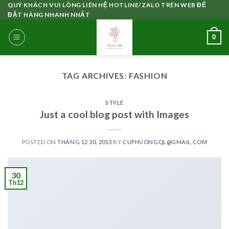
Skip
QUÝ KHÁCH VUI LÒNG LIÊN HỆ HOTLINE/ZALO TRÊN WEB ĐỂ
ĐẶT HÀNG NHANH NHẤT
to
content
0
TAG ARCHIVES:
FASHION
STYLE
Just a cool blog post with Images
POSTED ON
THÁNG 12 30, 2013
BY
CUPHUONGQL@GMAIL.COM
30
Th12