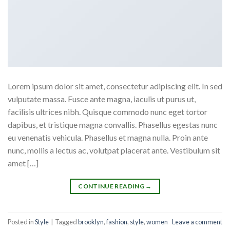
Lorem ipsum dolor sit amet, consectetur adipiscing elit. In sed
vulputate massa. Fusce ante magna, iaculis ut purus ut,
facilisis ultrices nibh. Quisque commodo nunc eget tortor
dapibus, et tristique magna convallis. Phasellus egestas nunc
eu venenatis vehicula. Phasellus et magna nulla. Proin ante
nunc, mollis a lectus ac, volutpat placerat ante. Vestibulum sit
amet […]
CONTINUE READING
→
Posted in
Style
|
Tagged
brooklyn
,
fashion
,
style
,
women
Leave a comment