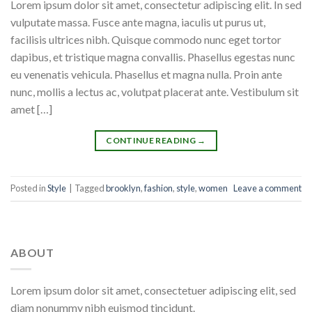
Lorem ipsum dolor sit amet, consectetur adipiscing elit. In sed
vulputate massa. Fusce ante magna, iaculis ut purus ut,
facilisis ultrices nibh. Quisque commodo nunc eget tortor
dapibus, et tristique magna convallis. Phasellus egestas nunc
eu venenatis vehicula. Phasellus et magna nulla. Proin ante
nunc, mollis a lectus ac, volutpat placerat ante. Vestibulum sit
amet […]
CONTINUE READING
→
Posted in
Style
|
Tagged
brooklyn
,
fashion
,
style
,
women
Leave a comment
ABOUT
Lorem ipsum dolor sit amet, consectetuer adipiscing elit, sed
diam nonummy nibh euismod tincidunt.