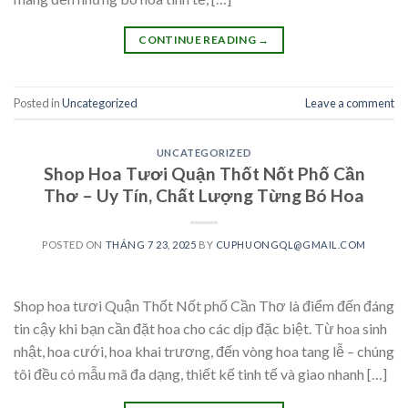
CONTINUE READING
→
Posted in
Uncategorized
Leave a comment
UNCATEGORIZED
Shop Hoa Tươi Quận Thốt Nốt Phố Cần
Thơ – Uy Tín, Chất Lượng Từng Bó Hoa
POSTED ON
THÁNG 7 23, 2025
BY
CUPHUONGQL@GMAIL.COM
Shop hoa tươi Quận Thốt Nốt phố Cần Thơ là điểm đến đáng
tin cậy khi bạn cần đặt hoa cho các dịp đặc biệt. Từ hoa sinh
nhật, hoa cưới, hoa khai trương, đến vòng hoa tang lễ – chúng
tôi đều có mẫu mã đa dạng, thiết kế tinh tế và giao nhanh […]