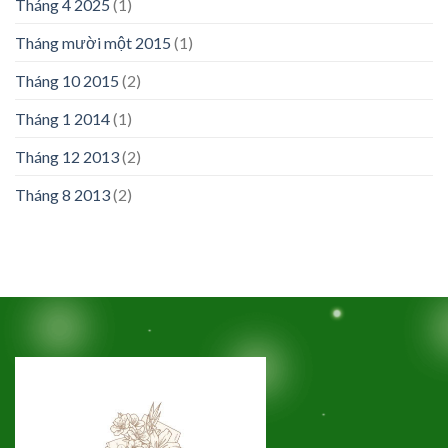
Tháng 4 2025
(1)
Tháng mười một 2015
(1)
Tháng 10 2015
(2)
Tháng 1 2014
(1)
Tháng 12 2013
(2)
Tháng 8 2013
(2)