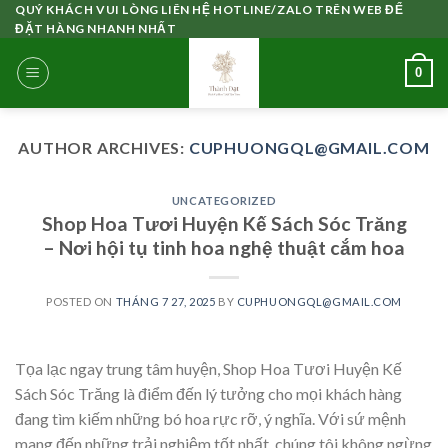
Skip
QUÝ KHÁCH VUI LÒNG LIÊN HỆ HOTLINE/ZALO TRÊN WEB ĐỂ
ĐẶT HÀNG NHANH NHẤT
to
content
0
AUTHOR ARCHIVES:
CUPHUONGQL@GMAIL.COM
UNCATEGORIZED
Shop Hoa Tươi Huyện Kế Sách Sóc Trăng
– Nơi hội tụ tinh hoa nghệ thuật cắm hoa
POSTED ON
THÁNG 7 27, 2025
BY
CUPHUONGQL@GMAIL.COM
Tọa lạc ngay trung tâm huyện, Shop Hoa Tươi Huyện Kế
Sách Sóc Trăng là điểm đến lý tưởng cho mọi khách hàng
đang tìm kiếm những bó hoa rực rỡ, ý nghĩa. Với sứ mệnh
mang đến những trải nghiệm tốt nhất, chúng tôi không ngừng