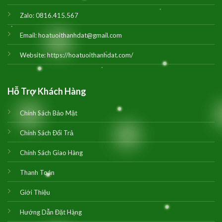
Zalo:
0816.415.567
Email:
hoatuoithanhdat@gmail.com
Website:
https://hoatuoithanhdat.com/
Hỗ Trợ Khách Hàng
Chính Sách Bảo Mật
Chính Sách Đổi Trả
Chính Sách Giao Hàng
Thanh Toán
Giới Thiệu
Hướng Dẫn Đặt Hàng