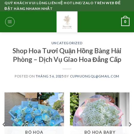
Skip
QUÝ KHÁCH VUI LÒNG LIÊN HỆ HOTLINE/ZALO TRÊN WEB ĐỂ
ĐẶT HÀNG NHANH NHẤT
to
content
0
UNCATEGORIZED
Shop Hoa Tươi Quận Hồng Bàng Hải
Phòng – Dịch Vụ Giao Hoa Đẳng Cấp
POSTED ON
THÁNG 5 6, 2025
BY
CUPHUONGQL@GMAIL.COM
BÓ HOA
BÓ HOA BABY