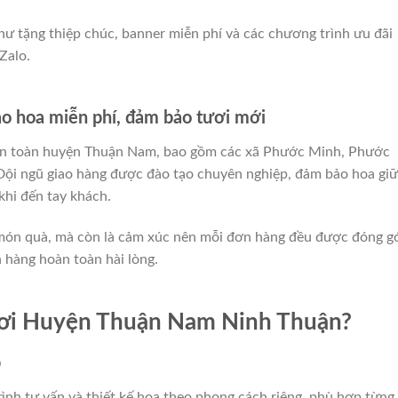
ư tặng thiệp chúc, banner miễn phí và các chương trình ưu đãi
Zalo.
 hoa miễn phí, đảm bảo tươi mới
trên toàn huyện Thuận Nam, bao gồm các xã Phước Minh, Phước
ội ngũ giao hàng được đào tạo chuyên nghiệp, đảm bảo hoa giữ
khi đến tay khách.
à món quà, mà còn là cảm xúc nên mỗi đơn hàng đều được đóng g
 hàng hoàn toàn hài lòng.
ươi Huyện Thuận Nam Ninh Thuận?
p
tình tư vấn và thiết kế hoa theo phong cách riêng, phù hợp từng