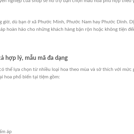
uyên nghiệp của shop sẽ hỗ trợ bạn chọn mẫu hoa phù hợp theo 
ng giờ, dù bạn ở xã Phước Minh, Phước Nam hay Phước Dinh. D
i pháp hoàn hảo cho những khách hàng bận rộn hoặc không tiện đế
ả hợp lý, mẫu mã đa dạng
có thể lựa chọn từ nhiều loại hoa theo mùa và sở thích với mức 
ại hoa phổ biến tại tiệm gồm:
 ấm áp