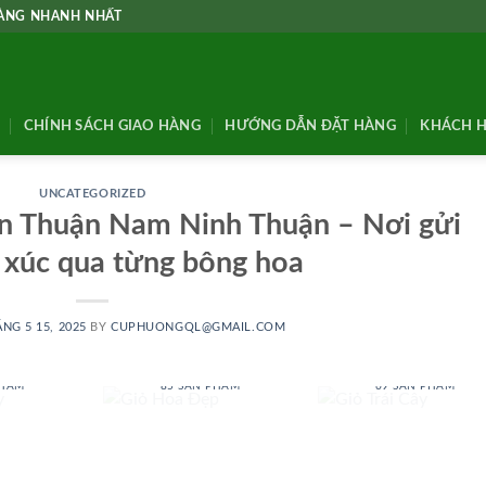
HÀNG NHANH NHẤT
CHÍNH SÁCH GIAO HÀNG
HƯỚNG DẪN ĐẶT HÀNG
KHÁCH H
UNCATEGORIZED
n Thuận Nam Ninh Thuận – Nơi gửi
 xúc qua từng bông hoa
NG 5 15, 2025
BY
CUPHUONGQL@GMAIL.COM
 BABY
GIỎ HOA ĐẸP
GIỎ TRÁI CÂY
PHẨM
85 SẢN PHẨM
69 SẢN PHẨM