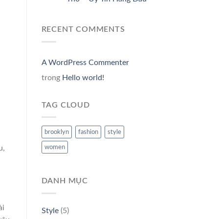
RECENT COMMENTS
A WordPress Commenter
trong
Hello world!
TAG CLOUD
brooklyn
fashion
style
u,
women
DANH MỤC
ài
Style
(5)