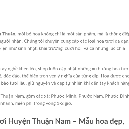
h Thuận
, mỗi bó hoa không chỉ là một sản phẩm, mà là thông điệ
 người nhận. Chúng tôi chuyên cung cấp các loại hoa tươi đa dạn
iện như sinh nhật, khai trương, cưới hỏi, và cả những lúc chia
 tay nghề khéo léo, shop luôn cập nhật những xu hướng hoa tươ
ế, độc đáo, thể hiện trọn vẹn ý nghĩa của từng dịp. Hoa được ch
 bảo tươi lâu, giữ nguyên vẻ đẹp tự nhiên khi đến tay khách hàn
ện Thuận Nam, gồm các xã: Phước Minh, Phước Nam, Phước Din
 nhanh, miễn phí trong vòng 1-2 giờ.
ơi Huyện Thuận Nam – Mẫu hoa đẹp,