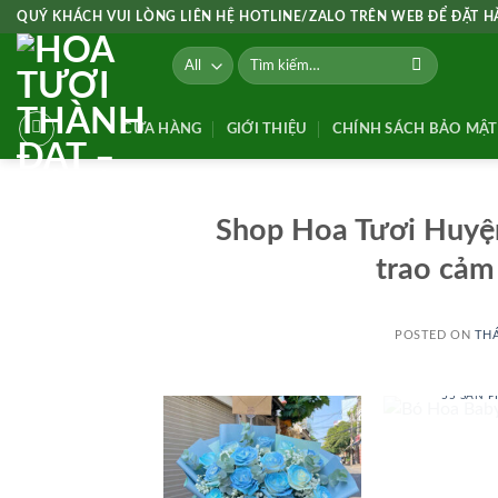
Skip
QUÝ KHÁCH VUI LÒNG LIÊN HỆ HOTLINE/ZALO TRÊN WEB ĐỂ ĐẶT 
to
Tìm
content
kiếm:
CỬA HÀNG
GIỚI THIỆU
CHÍNH SÁCH BẢO MẬT
Shop Hoa Tươi Huyệ
trao cảm
POSTED ON
THÁ
BÓ HOA
55 SẢN 