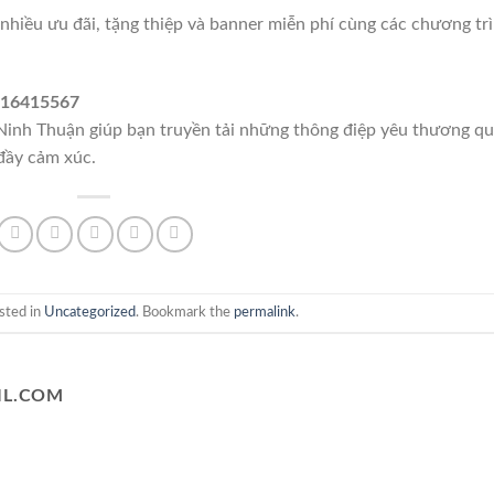
hiều ưu đãi, tặng thiệp và banner miễn phí cùng các chương tr
0816415567
nh Thuận giúp bạn truyền tải những thông điệp yêu thương q
đầy cảm xúc.
sted in
Uncategorized
. Bookmark the
permalink
.
L.COM