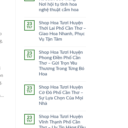
Nơi hội tụ tinh hoa
HOA CÔ DÂU
HOA KHAI TRƯƠNG
nghệ thuật cắm hoa
51 SẢN PHẨM
102 SẢN PHẨM
Shop Hoa Tươi Huyện
23
Th7
Thới Lai Phố Cần Thơ –
p
Giao Hoa Nhanh, Phục
Vụ Tận Tâm
g,
Shop Hoa Tươi Huyện
23
Th7
Phong Điền Phố Cần
Thơ – Gửi Trọn Yêu
i
Thương Trong Từng Bó
Hoa
ọn
g.
Shop Hoa Tươi Huyện
23
Th7
Cờ Đỏ Phố Cần Thơ –
h…
Sự Lựa Chọn Của Mọi
Nhà
Shop Hoa Tươi Huyện
23
Th7
Vĩnh Thạnh Phố Cần
Thơ – Uy Tín Hàng Đầu