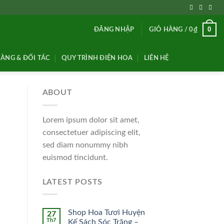
0
ĐĂNG NHẬP
GIỎ HÀNG /
0
₫
ÀNG & ĐỐI TÁC
QUY TRÌNH ĐIỆN HOA
LIÊN HỆ
ABOUT
Lorem ipsum dolor sit amet,
consectetuer adipiscing elit,
sed diam nonummy nibh
euismod tincidunt.
LATEST POSTS
Shop Hoa Tươi Huyện
27
Th7
Kế Sách Sóc Trăng –