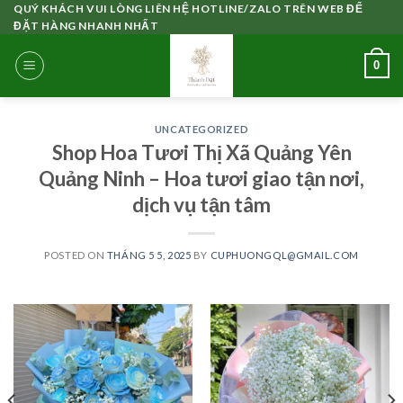
Skip
QUÝ KHÁCH VUI LÒNG LIÊN HỆ HOTLINE/ZALO TRÊN WEB ĐỂ
ĐẶT HÀNG NHANH NHẤT
to
content
0
UNCATEGORIZED
Shop Hoa Tươi Thị Xã Quảng Yên
Quảng Ninh – Hoa tươi giao tận nơi,
dịch vụ tận tâm
POSTED ON
THÁNG 5 5, 2025
BY
CUPHUONGQL@GMAIL.COM