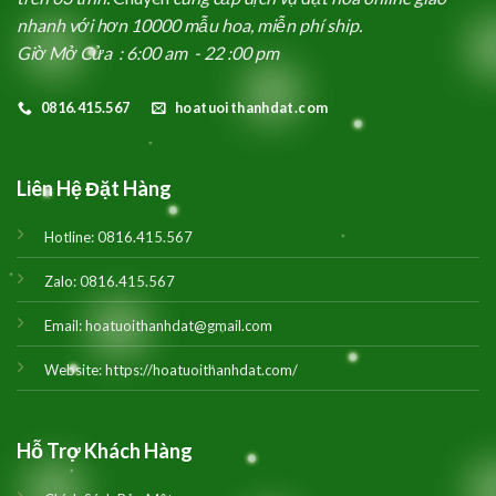
nhanh với hơn 10000 mẫu hoa, miễn phí ship.
Giờ Mở Cửa : 6:00 am - 22 :00 pm
0816.415.567
hoatuoithanhdat.com
Liên Hệ Đặt Hàng
Hotline:
0816.415.567
Zalo:
0816.415.567
Email:
hoatuoithanhdat@gmail.com
Website:
https://hoatuoithanhdat.com/
Hỗ Trợ Khách Hàng