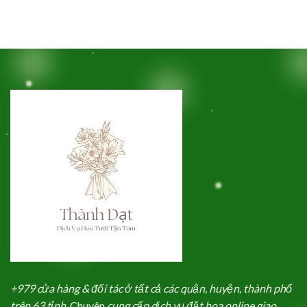
+979 cửa hàng & đối tác ở tất cả các quận, huyện, thành phố
trên 63 tỉnh.
Chuyên
cung cấp dịch vụ đặt hoa online giao