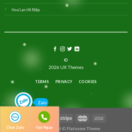
Hoa Lan Hồ Điệp
©
2026 UX Themes
TERMS
PRIVACY
COOKIES
Zalo
Chat Zalo
Gọi Ngay
Copyright 2026 ©
Flatsome Theme