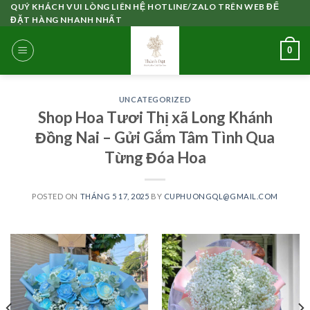
Skip
QUÝ KHÁCH VUI LÒNG LIÊN HỆ HOTLINE/ZALO TRÊN WEB ĐỂ
ĐẶT HÀNG NHANH NHẤT
to
content
0
UNCATEGORIZED
Shop Hoa Tươi Thị xã Long Khánh
Đồng Nai – Gửi Gắm Tâm Tình Qua
Từng Đóa Hoa
POSTED ON
THÁNG 5 17, 2025
BY
CUPHUONGQL@GMAIL.COM