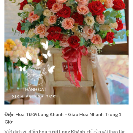
Điện Hoa Tươi Long Khánh – Giao Hoa Nhanh Trong 1
Giờ
Với dịch vụ
điện hoa tươi Long Khánh
, chỉ cần vài thao tác