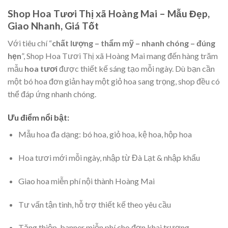
Shop Hoa Tươi Thị xã Hoàng Mai – Mẫu Đẹp,
Giao Nhanh, Giá Tốt
Với tiêu chí “
chất lượng – thẩm mỹ – nhanh chóng – đúng
hẹn
”, Shop Hoa Tươi Thị xã Hoàng Mai mang đến hàng trăm
mẫu
hoa tươi
được thiết kế sáng tạo mỗi ngày. Dù bạn cần
một bó hoa đơn giản hay một giỏ hoa sang trọng, shop đều có
thể đáp ứng nhanh chóng.
Ưu điểm nổi bật:
Mẫu hoa đa dạng: bó hoa, giỏ hoa, kệ hoa, hộp hoa
Hoa tươi mới mỗi ngày, nhập từ Đà Lạt & nhập khẩu
Giao hoa miễn phí nội thành Hoàng Mai
Tư vấn tận tình, hỗ trợ thiết kế theo yêu cầu
Tặng thiệp, banner miễn phí cho đơn khai trương