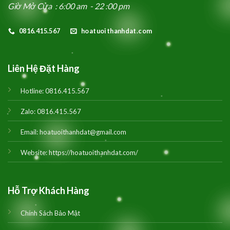
Giờ Mở Cửa : 6:00 am - 22 :00 pm
0816.415.567
hoatuoithanhdat.com
Liên Hệ Đặt Hàng
Hotline:
0816.415.567
Zalo:
0816.415.567
Email:
hoatuoithanhdat@gmail.com
Website:
https://hoatuoithanhdat.com/
Hỗ Trợ Khách Hàng
Chính Sách Bảo Mật