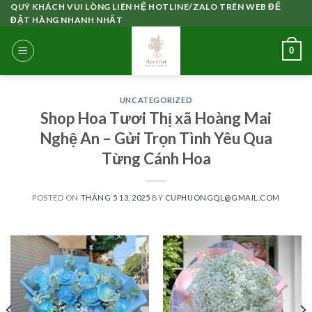
Skip
QUÝ KHÁCH VUI LÒNG LIÊN HỆ HOTLINE/ZALO TRÊN WEB ĐỂ
ĐẶT HÀNG NHANH NHẤT
to
content
0
UNCATEGORIZED
Shop Hoa Tươi Thị xã Hoàng Mai
Nghệ An – Gửi Trọn Tình Yêu Qua
Từng Cánh Hoa
POSTED ON
THÁNG 5 13, 2025
BY
CUPHUONGQL@GMAIL.COM