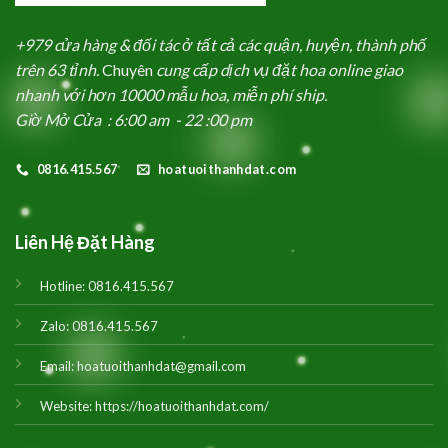
+979 cửa hàng & đối tác ở tất cả các quận, huyện, thành phố
trên 63 tỉnh.
Chuyên
cung cấp dịch vụ đặt hoa online giao
nhanh với hơn 10000 mẫu hoa, miễn phí ship.
Giờ Mở Cửa : 6:00 am - 22 :00 pm
0816.415.567
hoatuoithanhdat.com
Liên Hệ Đặt Hàng
Hotline:
0816.415.567
Zalo:
0816.415.567
Email:
hoatuoithanhdat@gmail.com
Website:
https://hoatuoithanhdat.com/