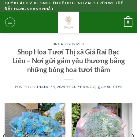
Skip
QUÝ KHÁCH VUI LÒNG LIÊN HỆ HOTLINE/ZALO TRÊN WEB ĐỂ
ĐẶT HÀNG NHANH NHẤT
to
content
0
UNCATEGORIZED
Shop Hoa Tươi Thị xã Giá Rai Bạc
Liêu – Nơi gửi gắm yêu thương bằng
những bông hoa tươi thắm
POSTED ON
THÁNG 5 9, 2025
BY
CUPHUONGQL@GMAIL.COM