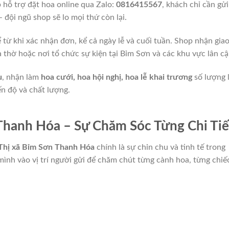
p hỗ trợ đặt hoa online qua Zalo:
0816415567
, khách chỉ cần gửi
 đội ngũ shop sẽ lo mọi thứ còn lại.
 từ khi xác nhận đơn, kể cả ngày lễ và cuối tuần. Shop nhận gia
 thờ hoặc nơi tổ chức sự kiện tại Bỉm Sơn và các khu vực lân cậ
u
, nhận làm
hoa cưới, hoa hội nghị, hoa lễ khai trương
số lượng 
ến độ và chất lượng.
Thanh Hóa – Sự Chăm Sóc Từng Chi Tiế
Thị xã Bỉm Sơn Thanh Hóa
chính là sự chỉn chu và tinh tế trong
mình vào vị trí người gửi để chăm chút từng cành hoa, từng chiế