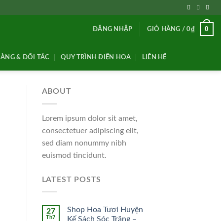
0
ĐĂNG NHẬP
GIỎ HÀNG /
0
₫
ÀNG & ĐỐI TÁC
QUY TRÌNH ĐIỆN HOA
LIÊN HỆ
ABOUT
Lorem ipsum dolor sit amet,
consectetuer adipiscing elit,
sed diam nonummy nibh
euismod tincidunt.
LATEST POSTS
Shop Hoa Tươi Huyện
27
Th7
Kế Sách Sóc Trăng –