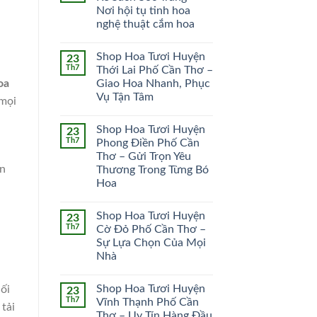
Nơi hội tụ tinh hoa
HOA CÔ DÂU
HOA KHAI TRƯƠNG
nghệ thuật cắm hoa
51 SẢN PHẨM
102 SẢN PHẨM
Shop Hoa Tươi Huyện
23
Th7
Thới Lai Phố Cần Thơ –
oa
Giao Hoa Nhanh, Phục
Vụ Tận Tâm
 mọi
Shop Hoa Tươi Huyện
23
Th7
Phong Điền Phố Cần
Thơ – Gửi Trọn Yêu
ơn
Thương Trong Từng Bó
Hoa
Shop Hoa Tươi Huyện
23
Th7
Cờ Đỏ Phố Cần Thơ –
Sự Lựa Chọn Của Mọi
Nhà
Shop Hoa Tươi Huyện
ối
23
Th7
Vĩnh Thạnh Phố Cần
tải
Thơ – Uy Tín Hàng Đầu