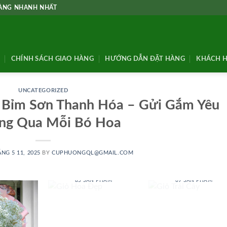
HÀNG NHANH NHẤT
CHÍNH SÁCH GIAO HÀNG
HƯỚNG DẪN ĐẶT HÀNG
KHÁCH H
UNCATEGORIZED
ã Bỉm Sơn Thanh Hóa – Gửi Gắm Yêu
ng Qua Mỗi Bó Hoa
NG 5 11, 2025
BY
CUPHUONGQL@GMAIL.COM
GIỎ HOA ĐẸP
GIỎ TRÁI CÂY
85 SẢN PHẨM
69 SẢN PHẨM