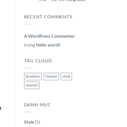
RECENT COMMENTS
A WordPress Commenter
trong
Hello world!
TAG CLOUD
brooklyn
fashion
style
women
DANH MỤC
o
Style
(5)