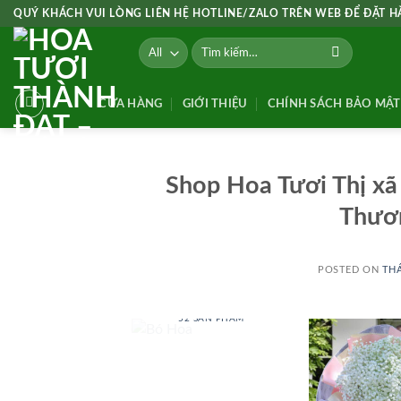
Skip
QUÝ KHÁCH VUI LÒNG LIÊN HỆ HOTLINE/ZALO TRÊN WEB ĐỂ ĐẶT 
to
Tìm
content
kiếm:
CỬA HÀNG
GIỚI THIỆU
CHÍNH SÁCH BẢO MẬT
Shop Hoa Tươi Thị x
Thươ
POSTED ON
THÁ
BÓ HOA
52 SẢN PHẨM