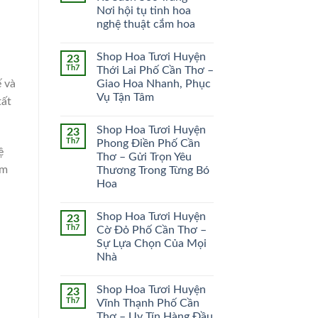
Nơi hội tụ tinh hoa
HOA CÔ DÂU
HOA KHAI TRƯƠNG
nghệ thuật cắm hoa
51 SẢN PHẨM
102 SẢN PHẨM
Shop Hoa Tươi Huyện
23
Th7
Thới Lai Phố Cần Thơ –
ế và
Giao Hoa Nhanh, Phục
Vụ Tận Tâm
tất
Shop Hoa Tươi Huyện
23
Th7
Phong Điền Phố Cần
ệ
Thơ – Gửi Trọn Yêu
ẩm
Thương Trong Từng Bó
Hoa
Shop Hoa Tươi Huyện
23
Th7
Cờ Đỏ Phố Cần Thơ –
Sự Lựa Chọn Của Mọi
Nhà
Shop Hoa Tươi Huyện
23
Th7
Vĩnh Thạnh Phố Cần
Thơ – Uy Tín Hàng Đầu