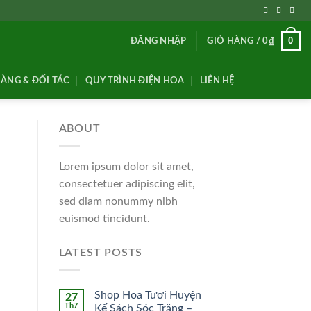
0
ĐĂNG NHẬP
GIỎ HÀNG /
0
₫
ÀNG & ĐỐI TÁC
QUY TRÌNH ĐIỆN HOA
LIÊN HỆ
ABOUT
Lorem ipsum dolor sit amet,
consectetuer adipiscing elit,
sed diam nonummy nibh
euismod tincidunt.
LATEST POSTS
Shop Hoa Tươi Huyện
27
Th7
Kế Sách Sóc Trăng –