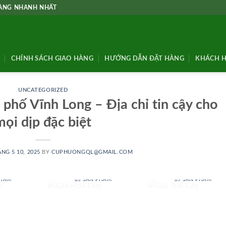
HÀNG NHANH NHẤT
CHÍNH SÁCH GIAO HÀNG
HƯỚNG DẪN ĐẶT HÀNG
KHÁCH H
UNCATEGORIZED
phố Vĩnh Long – Địa chỉ tin cậy cho
mọi dịp đặc biệt
NG 5 10, 2025
BY
CUPHUONGQL@GMAIL.COM
 BABY
GIỎ HOA ĐẸP
GIỎ TRÁI CÂY
PHẨM
85 SẢN PHẨM
69 SẢN PHẨM