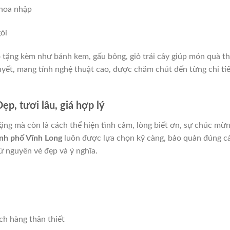
 hoa nhập
gói
 tặng kèm như bánh kem, gấu bông, giỏ trái cây giúp món quà t
yết, mang tính nghệ thuật cao, được chăm chút đến từng chi tiế
p, tươi lâu, giá hợp lý
tặng mà còn là cách thể hiện tình cảm, lòng biết ơn, sự chúc mừ
nh phố Vĩnh Long
luôn được lựa chọn kỹ càng, bảo quản đúng c
ữ nguyên vẻ đẹp và ý nghĩa.
ch hàng thân thiết