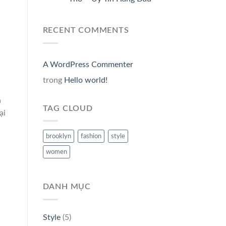
RECENT COMMENTS
A WordPress Commenter
trong
Hello world!
n
TAG CLOUD
ại
brooklyn
fashion
style
women
DANH MỤC
Style
(5)