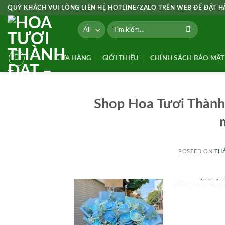
Skip
QUÝ KHÁCH VUI LÒNG LIÊN HỆ HOTLINE/ZALO TRÊN WEB ĐỂ ĐẶT 
to
Tìm
content
kiếm:
CỬA HÀNG
GIỚI THIỆU
CHÍNH SÁCH BẢO MẬT
Shop Hoa Tươi Thành 
POSTED ON
THÁ
BÓ HOA
55 SẢN 