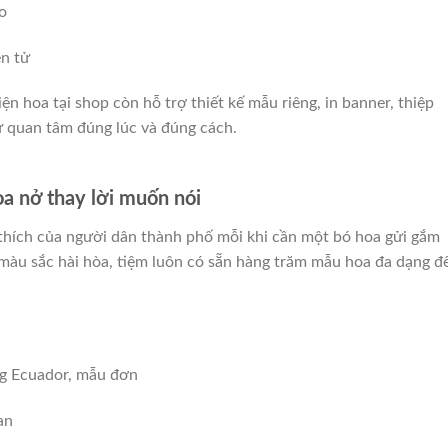
o
ện tử
ện hoa tại shop còn hỗ trợ thiết kế mẫu riêng, in banner, thiệp
 quan tâm đúng lúc và đúng cách.
a nở thay lời muốn nói
thích của người dân thành phố mỗi khi cần một bó hoa gửi gắm
 màu sắc hài hòa, tiệm luôn có sẵn hàng trăm mẫu hoa đa dạng đ
g Ecuador, mẫu đơn
an