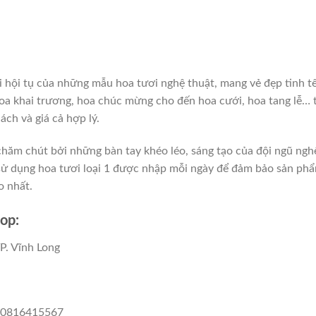
i hội tụ của những mẫu hoa tươi nghệ thuật, mang vẻ đẹp tinh t
hoa khai trương, hoa chúc mừng cho đến hoa cưới, hoa tang lễ… 
ách và giá cả hợp lý.
chăm chút bởi những bàn tay khéo léo, sáng tạo của đội ngũ ngh
 sử dụng hoa tươi loại 1 được nhập mỗi ngày để đảm bảo sản ph
o nhất.
op:
TP. Vĩnh Long
: 0816415567