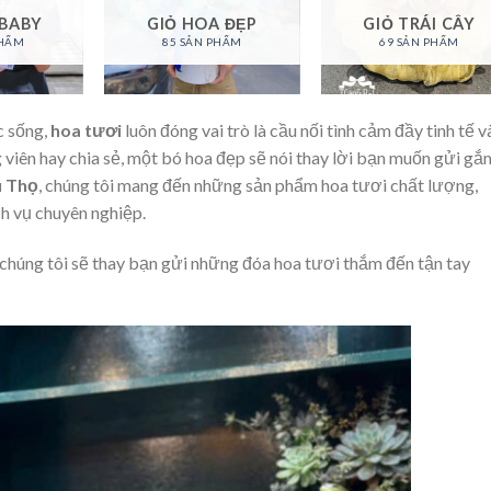
 BABY
GIỎ HOA ĐẸP
GIỎ TRÁI CÂY
PHẨM
85 SẢN PHẨM
69 SẢN PHẨM
c sống,
hoa tươi
luôn đóng vai trò là cầu nối tình cảm đầy tinh tế v
 viên hay chia sẻ, một bó hoa đẹp sẽ nói thay lời bạn muốn gửi gắ
ú Thọ
, chúng tôi mang đến những sản phẩm hoa tươi chất lượng,
ch vụ chuyên nghiệp.
 chúng tôi sẽ thay bạn gửi những đóa hoa tươi thắm đến tận tay