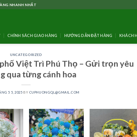
 HÀNG NHANH NHẤT
T
CHÍNH SÁCH GIAO HÀNG
HƯỚNG DẪN ĐẶT HÀNG
KHÁCH H
UNCATEGORIZED
phố Việt Trì Phú Thọ – Gửi trọn yêu
g qua từng cánh hoa
NG 5 5, 2025
BY
CUPHUONGQL@GMAIL.COM