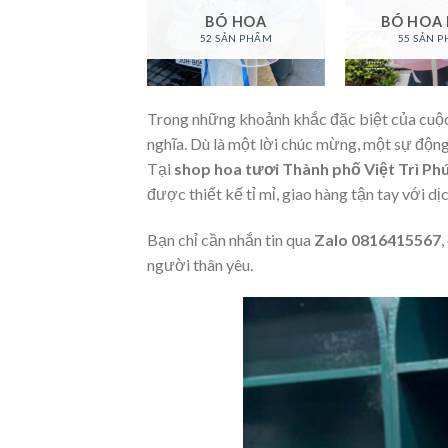
AN HỒ ĐIỆP
BÓ HOA
BÓ HOA
94 SẢN PHẨM
52 SẢN PHẨM
55 SẢN 
Trong những khoảnh khắc đặc biệt của cuộ
nghĩa. Dù là một lời chúc mừng, một sự động
Tại
shop hoa tươi Thành phố Việt Trì Ph
được thiết kế tỉ mỉ, giao hàng tận tay với dị
Bạn chỉ cần nhắn tin qua
Zalo 0816415567
,
người thân yêu.