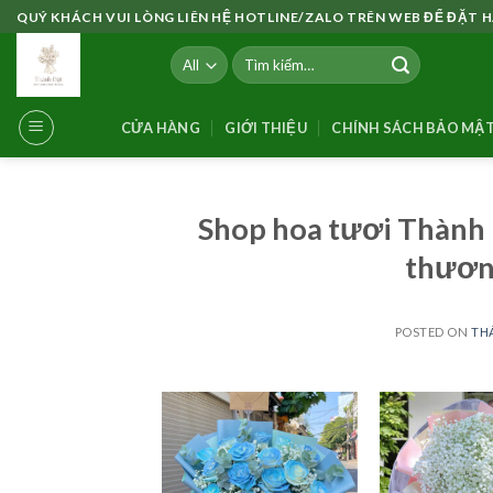
Skip
QUÝ KHÁCH VUI LÒNG LIÊN HỆ HOTLINE/ZALO TRÊN WEB ĐỂ ĐẶT
to
Tìm
content
kiếm:
CỬA HÀNG
GIỚI THIỆU
CHÍNH SÁCH BẢO MẬ
Shop hoa tươi Thành 
thươn
POSTED ON
THÁ