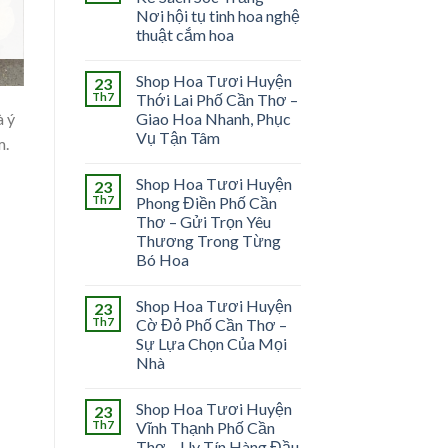
Nơi hội tụ tinh hoa nghệ
thuật cắm hoa
Shop Hoa Tươi Huyện
23
Th7
Thới Lai Phố Cần Thơ –
à ý
Giao Hoa Nhanh, Phục
Vụ Tận Tâm
m.
Shop Hoa Tươi Huyện
23
Th7
Phong Điền Phố Cần
Thơ – Gửi Trọn Yêu
Thương Trong Từng
Bó Hoa
Shop Hoa Tươi Huyện
23
Th7
Cờ Đỏ Phố Cần Thơ –
Sự Lựa Chọn Của Mọi
Nhà
Shop Hoa Tươi Huyện
23
Th7
Vĩnh Thạnh Phố Cần
Thơ – Uy Tín Hàng Đầu