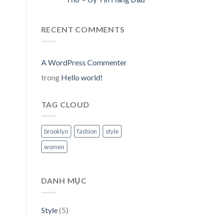
RECENT COMMENTS
A WordPress Commenter
trong
Hello world!
TAG CLOUD
brooklyn
fashion
style
women
DANH MỤC
Style
(5)