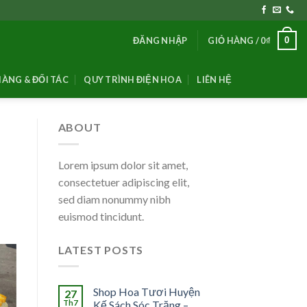
0
ĐĂNG NHẬP
GIỎ HÀNG /
0
₫
ÀNG & ĐỐI TÁC
QUY TRÌNH ĐIỆN HOA
LIÊN HỆ
ABOUT
Lorem ipsum dolor sit amet,
consectetuer adipiscing elit,
sed diam nonummy nibh
euismod tincidunt.
LATEST POSTS
Shop Hoa Tươi Huyện
27
Th7
Kế Sách Sóc Trăng –