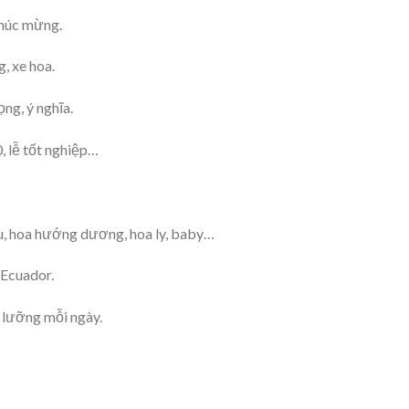
chúc mừng.
g, xe hoa.
ọng, ý nghĩa.
0, lễ tốt nghiệp…
ầu, hoa hướng dương, hoa ly, baby…
 Ecuador.
 lưỡng mỗi ngày.