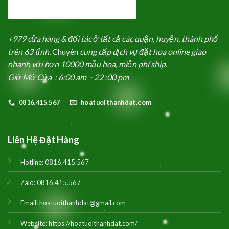
+979 cửa hàng & đối tác ở tất cả các quận, huyện, thành phố
trên 63 tỉnh.
Chuyên
cung cấp dịch vụ đặt hoa online giao
nhanh với hơn 10000 mẫu hoa, miễn phí ship.
Giờ Mở Cửa : 6:00 am - 22 :00 pm
0816.415.567
hoatuoithanhdat.com
Liên Hệ Đặt Hàng
Hotline:
0816.415.567
Zalo:
0816.415.567
Email:
hoatuoithanhdat@gmail.com
Website:
https://hoatuoithanhdat.com/