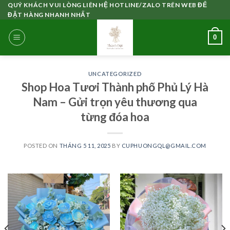
Skip
QUÝ KHÁCH VUI LÒNG LIÊN HỆ HOTLINE/ZALO TRÊN WEB ĐỂ
ĐẶT HÀNG NHANH NHẤT
to
content
0
UNCATEGORIZED
Shop Hoa Tươi Thành phố Phủ Lý Hà
Nam – Gửi trọn yêu thương qua
từng đóa hoa
POSTED ON
THÁNG 5 11, 2025
BY
CUPHUONGQL@GMAIL.COM