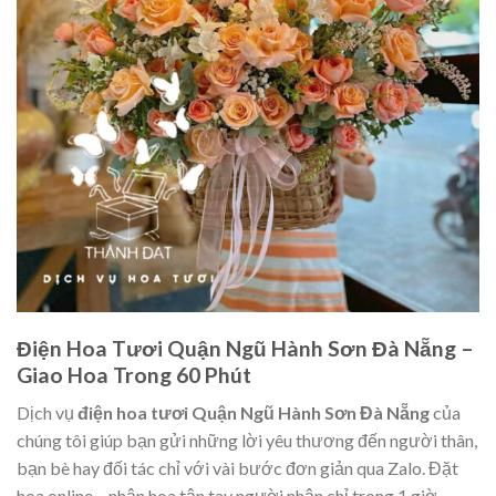
Điện Hoa Tươi Quận Ngũ Hành Sơn Đà Nẵng –
Giao Hoa Trong 60 Phút
Dịch vụ
điện hoa tươi Quận Ngũ Hành Sơn Đà Nẵng
của
chúng tôi giúp bạn gửi những lời yêu thương đến người thân,
bạn bè hay đối tác chỉ với vài bước đơn giản qua Zalo. Đặt
hoa online – nhận hoa tận tay người nhận chỉ trong 1 giờ.