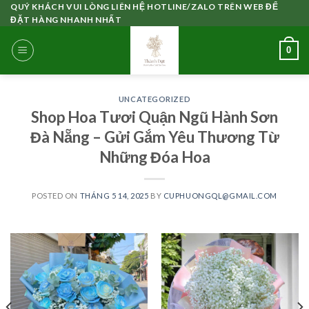
Skip
QUÝ KHÁCH VUI LÒNG LIÊN HỆ HOTLINE/ZALO TRÊN WEB ĐỂ
ĐẶT HÀNG NHANH NHẤT
to
content
0
UNCATEGORIZED
Shop Hoa Tươi Quận Ngũ Hành Sơn
Đà Nẵng – Gửi Gắm Yêu Thương Từ
Những Đóa Hoa
POSTED ON
THÁNG 5 14, 2025
BY
CUPHUONGQL@GMAIL.COM