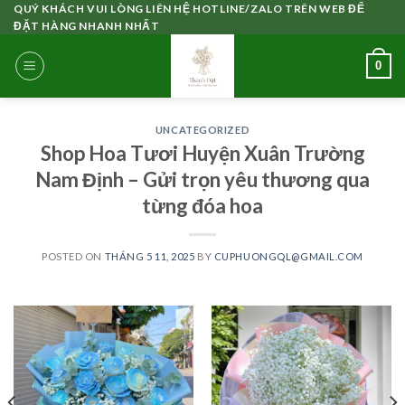
Skip
QUÝ KHÁCH VUI LÒNG LIÊN HỆ HOTLINE/ZALO TRÊN WEB ĐỂ
ĐẶT HÀNG NHANH NHẤT
to
content
0
UNCATEGORIZED
Shop Hoa Tươi Huyện Xuân Trường
Nam Định – Gửi trọn yêu thương qua
từng đóa hoa
POSTED ON
THÁNG 5 11, 2025
BY
CUPHUONGQL@GMAIL.COM