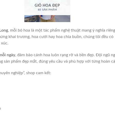
GIỎ HOA ĐẸP
85 SẢN PHẨM
Long
, mỗi bó hoa là một tác phẩm nghệ thuật mang ý nghĩa riên
mừng khai trương, hoa cưới hay hoa chia buồn, chúng tôi đều có
 xúc.
mỗi ngày
, đảm bảo cánh hoa luôn rạng rỡ và bền đẹp. Đội ngũ n
ng sản phẩm đẹp mắt, đúng yêu cầu và phù hợp với từng hoàn c
uyên nghiệp”, shop cam kết:
m