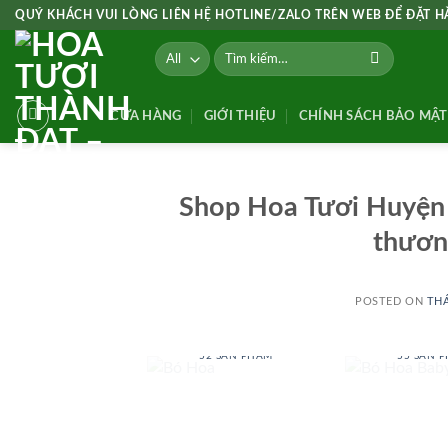
Skip
QUÝ KHÁCH VUI LÒNG LIÊN HỆ HOTLINE/ZALO TRÊN WEB ĐỂ ĐẶT 
to
Tìm
content
kiếm:
CỬA HÀNG
GIỚI THIỆU
CHÍNH SÁCH BẢO MẬT
Shop Hoa Tươi Huyện 
thươn
POSTED ON
THÁ
BÓ HOA
BÓ HOA
52 SẢN PHẨM
55 SẢN 