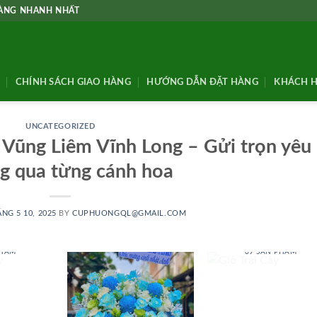
HÀNG NHANH NHẤT
CHÍNH SÁCH GIAO HÀNG
HƯỚNG DẪN ĐẶT HÀNG
KHÁCH H
UNCATEGORIZED
Vũng Liêm Vĩnh Long – Gửi trọn yêu
g qua từng cánh hoa
NG 5 10, 2025
BY
CUPHUONGQL@GMAIL.COM
 BABY
GIỎ TRÁI CÂY
PHẨM
69 SẢN PHẨM