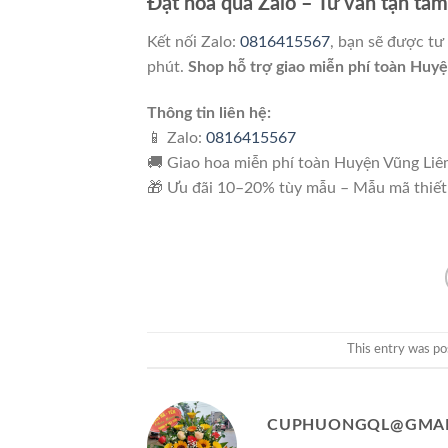
Đặt hoa qua Zalo – Tư vấn tận tâm
Kết nối Zalo:
0816415567
, bạn sẽ được tư
phút.
Shop hỗ trợ giao miễn phí toàn Huy
Thông tin liên hệ:
📱 Zalo:
0816415567
🚚 Giao hoa miễn phí toàn Huyện Vũng Li
🎁 Ưu đãi 10–20% tùy mẫu – Mẫu mã thiết
This entry was po
CUPHUONGQL@GMAI