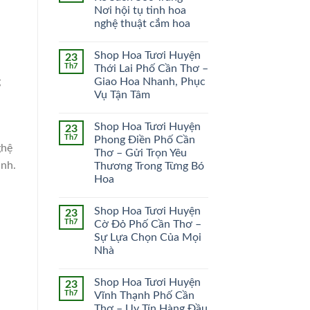
Nơi hội tụ tinh hoa
HOA CÔ DÂU
HOA KHAI TRƯƠNG
nghệ thuật cắm hoa
51 SẢN PHẨM
102 SẢN PHẨM
Shop Hoa Tươi Huyện
23
Th7
Thới Lai Phố Cần Thơ –
g
Giao Hoa Nhanh, Phục
Vụ Tận Tâm
Shop Hoa Tươi Huyện
23
Th7
Phong Điền Phố Cần
ghệ
Thơ – Gửi Trọn Yêu
ảnh.
Thương Trong Từng Bó
Hoa
Shop Hoa Tươi Huyện
23
Th7
Cờ Đỏ Phố Cần Thơ –
Sự Lựa Chọn Của Mọi
Nhà
Shop Hoa Tươi Huyện
23
Th7
Vĩnh Thạnh Phố Cần
Thơ – Uy Tín Hàng Đầu