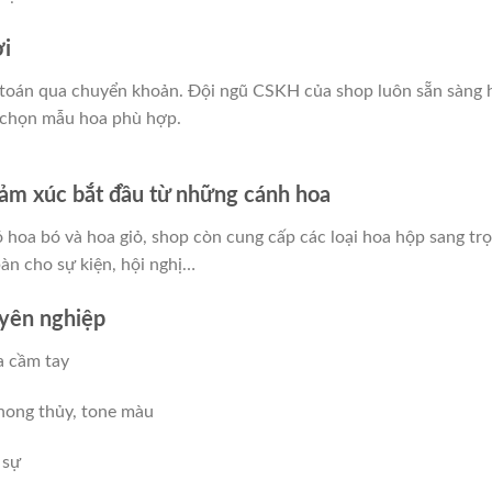
ợi
h toán qua chuyển khoản. Đội ngũ CSKH của shop luôn sẵn sàng 
 chọn mẫu hoa phù hợp.
ảm xúc bắt đầu từ những cánh hoa
ó hoa bó và hoa giỏ, shop còn cung cấp các loại hoa hộp sang trọ
bàn cho sự kiện, hội nghị…
uyên nghiệp
a cầm tay
hong thủy, tone màu
 sự