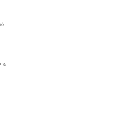
hỗ
ng,