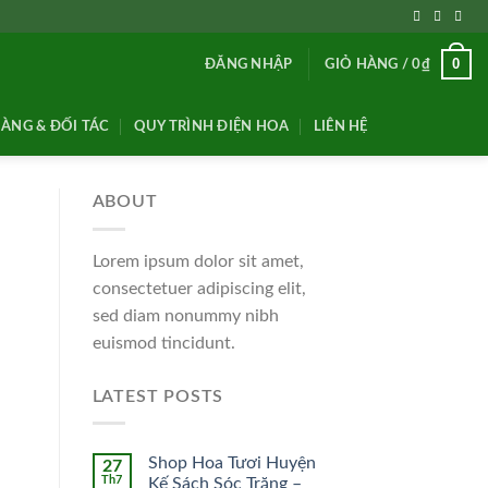
0
ĐĂNG NHẬP
GIỎ HÀNG /
0
₫
ÀNG & ĐỐI TÁC
QUY TRÌNH ĐIỆN HOA
LIÊN HỆ
ABOUT
Lorem ipsum dolor sit amet,
consectetuer adipiscing elit,
sed diam nonummy nibh
euismod tincidunt.
LATEST POSTS
Shop Hoa Tươi Huyện
27
Th7
Kế Sách Sóc Trăng –