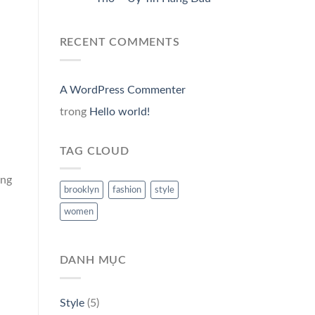
RECENT COMMENTS
A WordPress Commenter
trong
Hello world!
TAG CLOUD
ang
brooklyn
fashion
style
women
DANH MỤC
Style
(5)