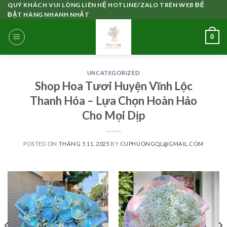
Skip
QUÝ KHÁCH VUI LÒNG LIÊN HỆ HOTLINE/ZALO TRÊN WEB ĐỂ
ĐẶT HÀNG NHANH NHẤT
to
content
0
UNCATEGORIZED
Shop Hoa Tươi Huyện Vĩnh Lộc
Thanh Hóa – Lựa Chọn Hoàn Hảo
Cho Mọi Dịp
POSTED ON
THÁNG 5 11, 2025
BY
CUPHUONGQL@GMAIL.COM