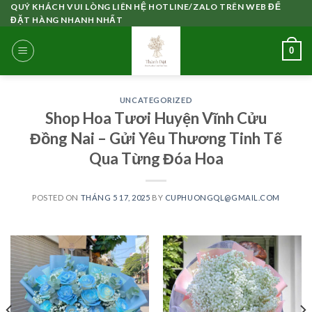
Skip
QUÝ KHÁCH VUI LÒNG LIÊN HỆ HOTLINE/ZALO TRÊN WEB ĐỂ
ĐẶT HÀNG NHANH NHẤT
to
content
0
UNCATEGORIZED
Shop Hoa Tươi Huyện Vĩnh Cửu
Đồng Nai – Gửi Yêu Thương Tinh Tế
Qua Từng Đóa Hoa
POSTED ON
THÁNG 5 17, 2025
BY
CUPHUONGQL@GMAIL.COM