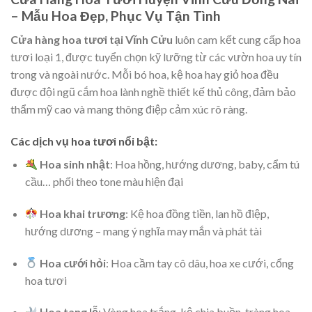
– Mẫu Hoa Đẹp, Phục Vụ Tận Tình
Cửa hàng hoa tươi tại Vĩnh Cửu
luôn cam kết cung cấp hoa
tươi loại 1, được tuyển chọn kỹ lưỡng từ các vườn hoa uy tín
trong và ngoài nước. Mỗi bó hoa, kệ hoa hay giỏ hoa đều
được đội ngũ cắm hoa lành nghề thiết kế thủ công, đảm bảo
thẩm mỹ cao và mang thông điệp cảm xúc rõ ràng.
Các dịch vụ hoa tươi nổi bật:
Hoa sinh nhật
: Hoa hồng, hướng dương, baby, cẩm tú
cầu… phối theo tone màu hiện đại
Hoa khai trương
: Kệ hoa đồng tiền, lan hồ điệp,
hướng dương – mang ý nghĩa may mắn và phát tài
Hoa cưới hỏi
: Hoa cầm tay cô dâu, hoa xe cưới, cổng
hoa tươi
Hoa tang lễ
: Vòng hoa trắng, kệ chia buồn, tràng hoa