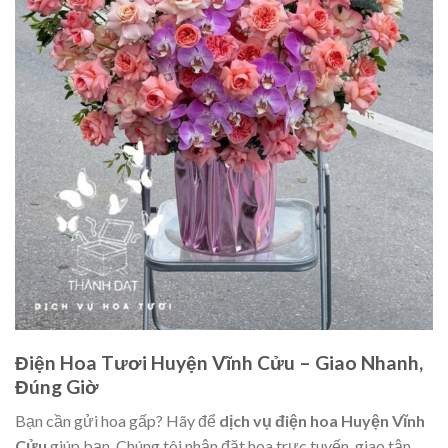
Điện Hoa Tươi Huyện Vĩnh Cửu – Giao Nhanh,
Đúng Giờ
Bạn cần gửi hoa gấp? Hãy để
dịch vụ điện hoa Huyện Vĩnh
Cửu
giúp bạn. Chúng tôi nhận đặt hoa trực tuyến, giao tận