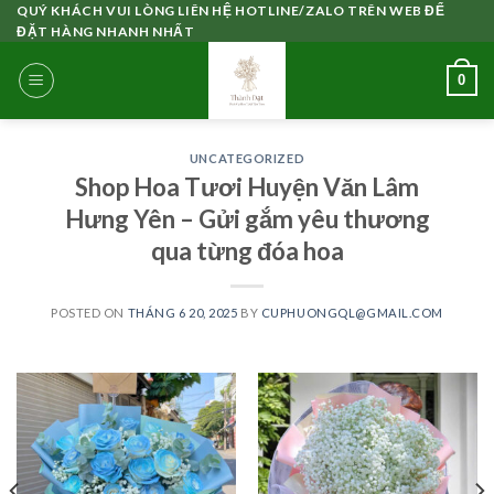
Skip
QUÝ KHÁCH VUI LÒNG LIÊN HỆ HOTLINE/ZALO TRÊN WEB ĐỂ
ĐẶT HÀNG NHANH NHẤT
to
content
0
UNCATEGORIZED
Shop Hoa Tươi Huyện Văn Lâm
Hưng Yên – Gửi gắm yêu thương
qua từng đóa hoa
POSTED ON
THÁNG 6 20, 2025
BY
CUPHUONGQL@GMAIL.COM